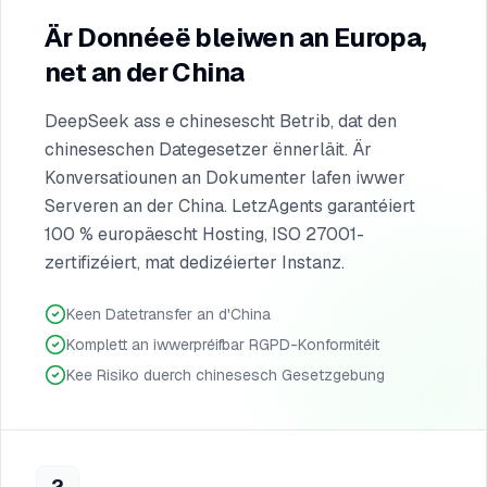
Är Donnéeë bleiwen an Europa,
net an der China
DeepSeek ass e chinesescht Betrib, dat den
chineseschen Dategesetzer ënnerläit. Är
Konversatiounen an Dokumenter lafen iwwer
Serveren an der China. LetzAgents garantéiert
100 % europäescht Hosting, ISO 27001-
zertifizéiert, mat dedizéierter Instanz.
Keen Datetransfer an d'China
Komplett an iwwerpréifbar RGPD-Konformitéit
Kee Risiko duerch chinesesch Gesetzgebung
2