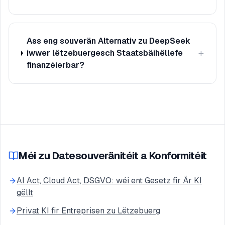
Ass eng souverän Alternativ zu DeepSeek
+
iwwer lëtzebuergesch Staatsbäihëllefe
finanzéierbar?
Méi zu Datesouveränitéit a Konformitéit
AI Act, Cloud Act, DSGVO: wéi ent Gesetz fir Är KI
gëllt
Privat KI fir Entreprisen zu Lëtzebuerg