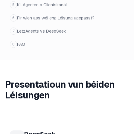
KI-Agenten a Clientskanäl
5
Fir wien ass wéi eng Léisung ugepasst?
6
LetzAgents vs DeepSeek
7
FAQ
8
Presentatioun vun béiden
Léisungen