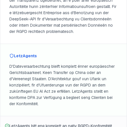
der Transparenz ugeuerdnet, an e puer aner europäesch
Autoritéite hunn zënterhier Informatiounsufroen gestallt. Fir
e lëtzebuergescht Entreprise ass d'Benotzung vun der
DeepSeek-API fir d'Veraarbechtung vu Clientsdonnéeën
oder intern Dokumenter mat perséinlechen Donnéeën no
der RGPD rechtlech problematesch.
LetzAgents
D'Dateveraarbechtung bleift komplett ënner europäescher
Gerichtsbaarkeet. Keen Transfer op China oder an
d'Vereenegt Staaten. D'Architektur gouf vun Ufank un
konzipéiert, fir d'Ufuerderunge vun der RGPD an dem
zukünftegen EU AI Act ze erfëllen. LetzAgents stellt en
konforme DPA zur Verfügung a begleet seng Clienten bei
der Konformitéit.
LetzAgents bitt eng komplett an nativ RGPD-Konformitéit.