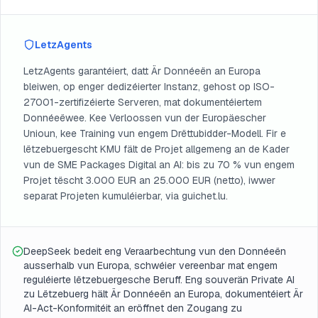
LetzAgents
LetzAgents garantéiert, datt Är Donnéeën an Europa
bleiwen, op enger dedizéierter Instanz, gehost op ISO-
27001-zertifizéierte Serveren, mat dokumentéiertem
Donnéeëwee. Kee Verloossen vun der Europäescher
Unioun, kee Training vun engem Drëttubidder-Modell. Fir e
lëtzebuergescht KMU fält de Projet allgemeng an de Kader
vun de SME Packages Digital an AI: bis zu 70 % vun engem
Projet tëscht 3.000 EUR an 25.000 EUR (netto), iwwer
separat Projeten kumuléierbar, via guichet.lu.
DeepSeek bedeit eng Veraarbechtung vun den Donnéeën
ausserhalb vun Europa, schwéier vereenbar mat engem
reguléierte lëtzebuergesche Beruff. Eng souverän Private AI
zu Lëtzebuerg hält Är Donnéeën an Europa, dokumentéiert Är
AI-Act-Konformitéit an eröffnet den Zougang zu