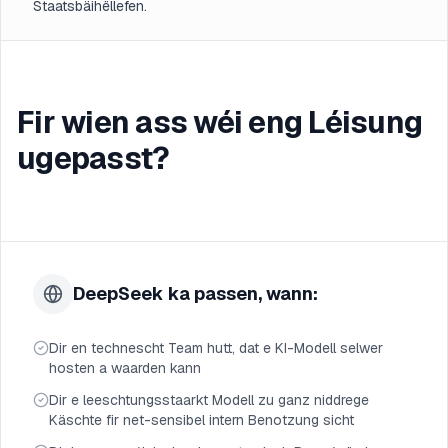
Staatsbäihëllefen.
Fir wien ass wéi eng Léisung
ugepasst?
DeepSeek ka passen, wann:
Dir en technescht Team hutt, dat e KI-Modell selwer
hosten a waarden kann
Dir e leeschtungsstaarkt Modell zu ganz niddrege
Käschte fir net-sensibel intern Benotzung sicht