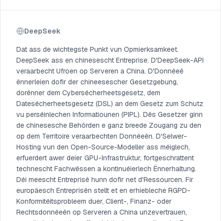
DeepSeek
Dat ass de wichtegste Punkt vun Opmierksamkeet.
DeepSeek ass en chinesescht Entreprise. D'DeepSeek-API
veraarbecht Ufroen op Serveren a China. D'Donnéeë
ënnerleien dofir der chineesescher Gesetzgebung,
dorënner dem Cybersécherheetsgesetz, dem
Datesécherheetsgesetz (DSL) an dem Gesetz zum Schutz
vu perséinlechen Informatiounen (PIPL). Dës Gesetzer ginn
de chinesesche Behörden e ganz breede Zougang zu den
op dem Territoire veraarbechten Donnéeën. D'Selwer-
Hosting vun den Open-Source-Modeller ass méiglech,
erfuerdert awer deier GPU-Infrastruktur, fortgeschrattent
technescht Fachwëssen a kontinuéierlech Ënnerhaltung.
Déi meescht Entreprisë hunn dofir net d'Ressourcen. Fir
europäesch Entreprisën stellt et en erhiebleche RGPD-
Konformitéitsprobleem duer, Client-, Finanz- oder
Rechtsdonnéeën op Serveren a China unzevertrauen,