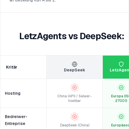
an Betreiung vun A bis Z.
LetzAgents vs DeepSeek:
Kritär
DeepSeek
LetzAgen
Hosting
China (API) / Selwer-
Europa (I
hostbar
27001)
Bedreiwer-
Entreprise
DeepSeek (China)
Europäes