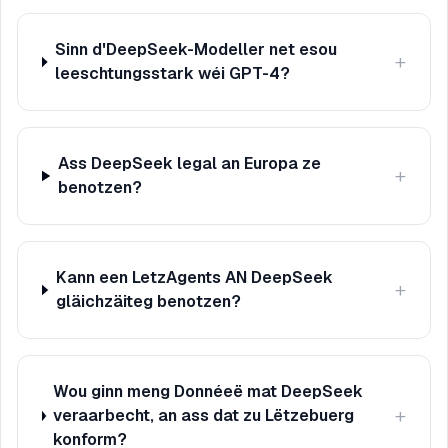
Sinn d'DeepSeek-Modeller net esou
+
leeschtungsstark wéi GPT-4?
Ass DeepSeek legal an Europa ze
+
benotzen?
Kann een LetzAgents AN DeepSeek
+
gläichzäiteg benotzen?
Wou ginn meng Donnéeë mat DeepSeek
+
veraarbecht, an ass dat zu Lëtzebuerg
konform?