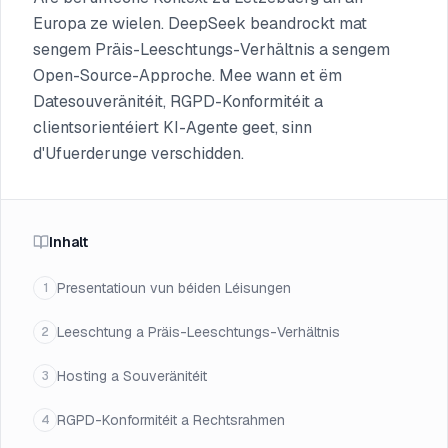
Europa ze wielen. DeepSeek beandrockt mat
sengem Präis-Leeschtungs-Verhältnis a sengem
Open-Source-Approche. Mee wann et ëm
Datesouveränitéit, RGPD-Konformitéit a
clientsorientéiert KI-Agente geet, sinn
d'Ufuerderunge verschidden.
Inhalt
Presentatioun vun béiden Léisungen
1
Leeschtung a Präis-Leeschtungs-Verhältnis
2
Hosting a Souveränitéit
3
RGPD-Konformitéit a Rechtsrahmen
4