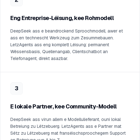
Eng Entreprise-Léisung, kee Rohmodell
DeepSeek ass e beandrockend Sproochmodell, awer et
ass en technescht Werkzeug zum Zesummebauen.
LetzAgents ass eng komplett Léisung: permanent
Wëssensbasis, Quellenangab, Clientschatbot an
Telefonagent, direkt asazbar.
3
E lokale Partner, kee Community-Modell
DeepSeek ass virun allem e Modellulieferant, ouni lokal
Betreiung zu Lëtzebuerg. LetzAgents ass e Partner mat
Sëtz zu Lëtzebuerg mat franséischsproochegem Support