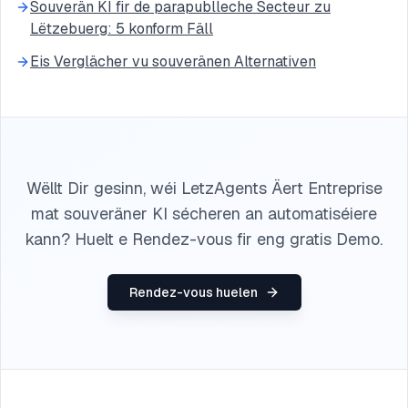
Souverän KI fir de parapublleche Secteur zu
Lëtzebuerg: 5 konform Fäll
Eis Verglächer vu souveränen Alternativen
Wëllt Dir gesinn, wéi LetzAgents Äert Entreprise
mat souveräner KI sécheren an automatiséiere
kann? Huelt e Rendez-vous fir eng gratis Demo.
Rendez-vous huelen