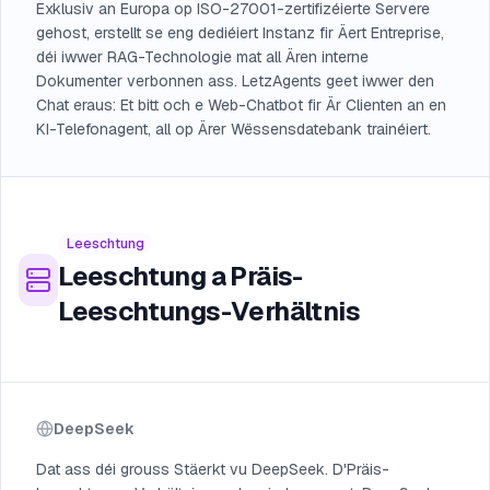
Exklusiv an Europa op ISO-27001-zertifizéierte Servere
gehost, erstellt se eng dediéiert Instanz fir Äert Entreprise,
déi iwwer RAG-Technologie mat all Ären interne
Dokumenter verbonnen ass. LetzAgents geet iwwer den
Chat eraus: Et bitt och e Web-Chatbot fir Är Clienten an en
KI-Telefonagent, all op Ärer Wëssensdatebank trainéiert.
Leeschtung
Leeschtung a Präis-
Leeschtungs-Verhältnis
DeepSeek
Dat ass déi grouss Stäerkt vu DeepSeek. D'Präis-