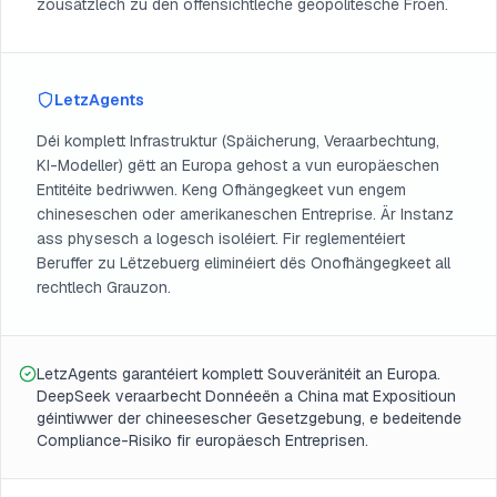
zousätzlech zu den offensichtleche geopolitesche Froen.
LetzAgents
Déi komplett Infrastruktur (Späicherung, Veraarbechtung,
KI-Modeller) gëtt an Europa gehost a vun europäeschen
Entitéite bedriwwen. Keng Ofhängegkeet vun engem
chineseschen oder amerikaneschen Entreprise. Är Instanz
ass physesch a logesch isoléiert. Fir reglementéiert
Beruffer zu Lëtzebuerg eliminéiert dës Onofhängegkeet all
rechtlech Grauzon.
LetzAgents garantéiert komplett Souveränitéit an Europa.
DeepSeek veraarbecht Donnéeën a China mat Expositioun
géintiwwer der chineesescher Gesetzgebung, e bedeitende
Compliance-Risiko fir europäesch Entreprisen.