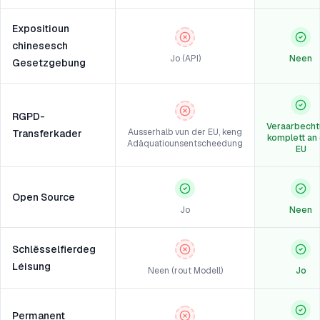
Expositioun
chinesesch
Jo (API)
Neen
Gesetzgebung
RGPD-
Veraarbech
Ausserhalb vun der EU, keng
Transferkader
komplett an
Adäquatiounsentscheedung
EU
Open Source
Jo
Neen
Schlësselfierdeg
Léisung
Neen (rout Modell)
Jo
Permanent