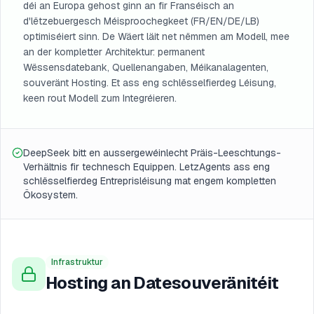
déi an Europa gehost ginn an fir Franséisch an
d'lëtzebuergesch Méisproochegkeet (FR/EN/DE/LB)
optimiséiert sinn. De Wäert läit net nëmmen am Modell, mee
an der kompletter Architektur: permanent
Wëssensdatebank, Quellenangaben, Méikanalagenten,
souveränt Hosting. Et ass eng schlësselfierdeg Léisung,
keen rout Modell zum Integréieren.
DeepSeek bitt en aussergewéinlecht Präis-Leeschtungs-
Verhältnis fir technesch Equippen. LetzAgents ass eng
schlësselfierdeg Entreprisléisung mat engem kompletten
Ökosystem.
Infrastruktur
Hosting an Datesouveränitéit