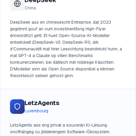
DeepSeek
China
DeepSeek ass en chinesescht Entreprise, dat 2023
gegrënnt gouf an vum Investmentfong High-Flyer
ënnerstëtzt gëtt. Et huet Open-Source-KI-Modeller
entwéckelt (DeepSeek-V3, DeepSeek-R1), déi
d'Communautéit mat hirer Leeschtung beandréckt hunn, a
mat GPT-4 a Claude op villen Benchmarks
konkurrenzéieren, bei däitlech méi niddrege Käschten.
D'Modeller sinn als Open Source disponibel a kënnen
theoretesch selwer gehost ginn.
LetzAgents
Luxembourg
LetzAgents ass eng privat a souverän KI-Léisung,
onofhängeg vu jiidderengem Software-Ökosystem.