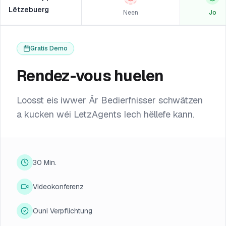
Lëtzebuerg
Neen
Jo
Gratis Demo
Rendez-vous huelen
Loosst eis iwwer Är Bedierfnisser schwätzen
a kucken wéi LetzAgents Iech hëllefe kann.
30 Min.
Videokonferenz
Ouni Verpflichtung