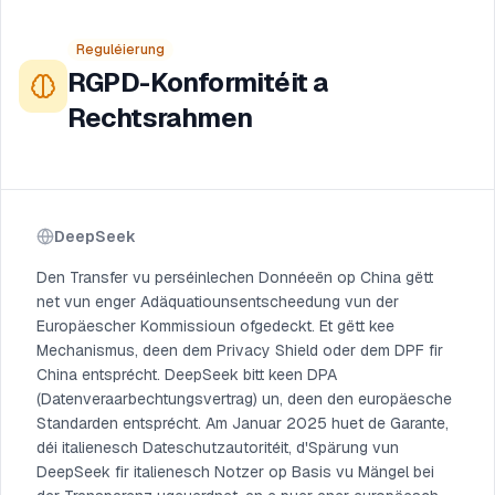
Reguléierung
RGPD-Konformitéit a
Rechtsrahmen
DeepSeek
Den Transfer vu perséinlechen Donnéeën op China gëtt
net vun enger Adäquatiounsentscheedung vun der
Europäescher Kommissioun ofgedeckt. Et gëtt kee
Mechanismus, deen dem Privacy Shield oder dem DPF fir
China entsprécht. DeepSeek bitt keen DPA
(Datenveraarbechtungsvertrag) un, deen den europäesche
Standarden entsprécht. Am Januar 2025 huet de Garante,
déi italienesch Dateschutzautoritéit, d'Spärung vun
DeepSeek fir italienesch Notzer op Basis vu Mängel bei