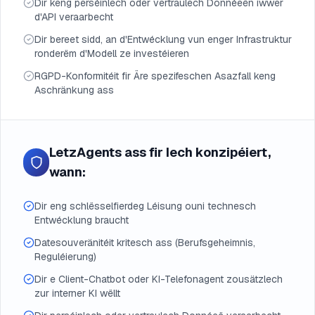
Dir keng perséinlech oder vertraulech Donnéeën iwwer
d'API veraarbecht
Dir bereet sidd, an d'Entwécklung vun enger Infrastruktur
ronderëm d'Modell ze investéieren
RGPD-Konformitéit fir Äre spezifeschen Asazfall keng
Aschränkung ass
LetzAgents ass fir Iech konzipéiert,
wann:
Dir eng schlësselfierdeg Léisung ouni technesch
Entwécklung braucht
Datesouveränitéit kritesch ass (Berufsgeheimnis,
Reguléierung)
Dir e Client-Chatbot oder KI-Telefonagent zousätzlech
zur interner KI wëllt