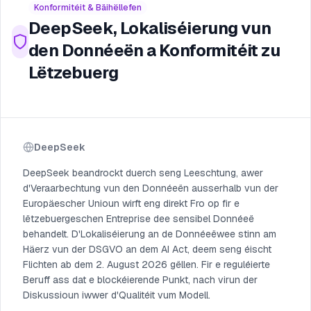
Konformitéit & Bäihëllefen
DeepSeek, Lokaliséierung vun
den Donnéeën a Konformitéit zu
Lëtzebuerg
DeepSeek
DeepSeek beandrockt duerch seng Leeschtung, awer
d'Veraarbechtung vun den Donnéeën ausserhalb vun der
Europäescher Unioun wirft eng direkt Fro op fir e
lëtzebuergeschen Entreprise dee sensibel Donnéeë
behandelt. D'Lokaliséierung an de Donnéeëwee stinn am
Häerz vun der DSGVO an dem AI Act, deem seng éischt
Flichten ab dem 2. August 2026 gëllen. Fir e reguléierte
Beruff ass dat e blockéierende Punkt, nach virun der
Diskussioun iwwer d'Qualitéit vum Modell.