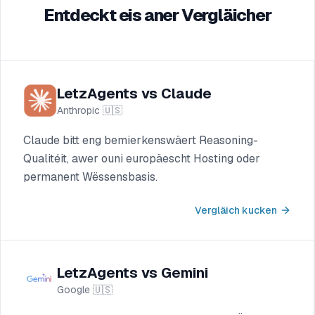
Entdeckt eis aner Vergläicher
LetzAgents vs Claude
Anthropic
🇺🇸
Claude bitt eng bemierkenswäert Reasoning-
Qualitéit, awer ouni europäescht Hosting oder
permanent Wëssensbasis.
Vergläich kucken
LetzAgents vs Gemini
Google
🇺🇸