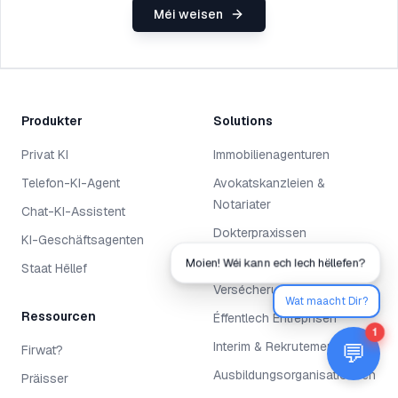
Méi weisen
Produkter
Solutions
Privat KI
Immobilienagenturen
Telefon-KI-Agent
Avokatskanzleien &
Notariater
Chat-KI-Assistent
Dokterpraxissen
KI-Geschäftsagenten
Comptabelen & Fiduciairën
Moien! Wéi kann ech Iech hëllefen?
Staat Hëllef
Versécherungsmakler
Wat maacht Dir?
Ressourcen
Éffentlech Entreprisen
1
💬
Interim & Rekrutement
Firwat?
Ausbildungsorganisatiounen
Präisser