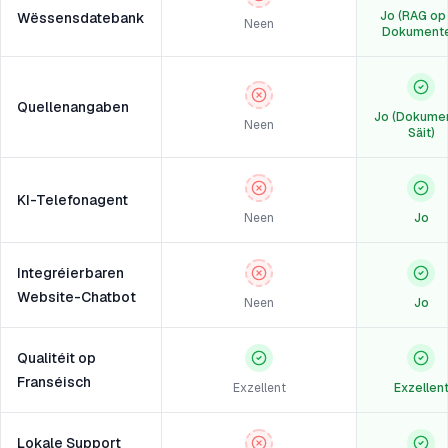
Jo (RAG op 
Wëssensdatebank
Neen
Dokumente
Quellenangaben
Jo (Dokumen
Neen
Säit)
KI-Telefonagent
Neen
Jo
Integréierbaren
Website-Chatbot
Neen
Jo
Qualitéit op
Franséisch
Exzellent
Exzellen
Lokale Support