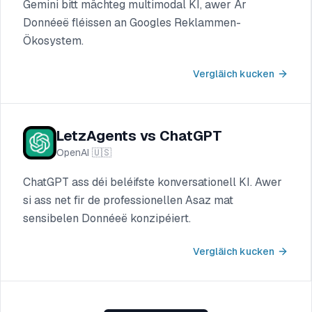
Gemini bitt mächteg multimodal KI, awer Är
Donnéeë fléissen an Googles Reklammen-
Ökosystem.
Vergläich kucken
LetzAgents vs ChatGPT
OpenAI
🇺🇸
ChatGPT ass déi beléifste konversationell KI. Awer
si ass net fir de professionellen Asaz mat
sensibelen Donnéeë konzipéiert.
Vergläich kucken