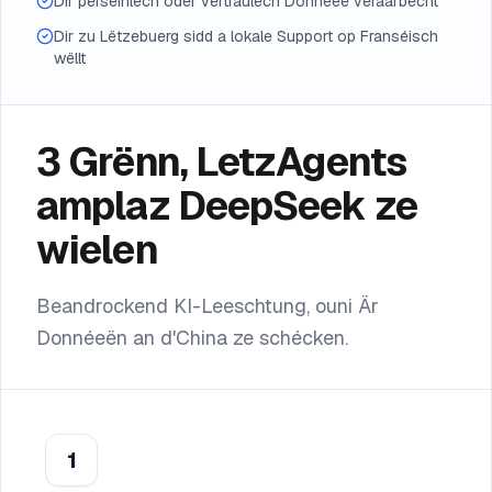
Dir perséinlech oder vertraulech Donnéeë veraarbecht
Dir zu Lëtzebuerg sidd a lokale Support op Franséisch
wëllt
3 Grënn, LetzAgents
amplaz DeepSeek ze
wielen
Beandrockend KI-Leeschtung, ouni Är
Donnéeën an d'China ze schécken.
1