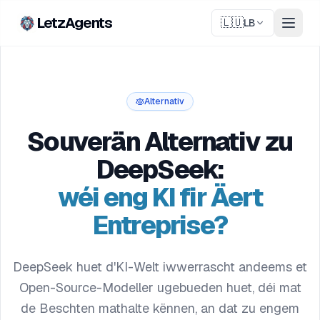
LetzAgents
🇱🇺
LB
Alternativ
Souverän Alternativ zu
DeepSeek:
wéi eng KI fir Äert
Entreprise?
DeepSeek huet d'KI-Welt iwwerrascht andeems et
Open-Source-Modeller ugebueden huet, déi mat
de Beschten mathalte kënnen, an dat zu engem