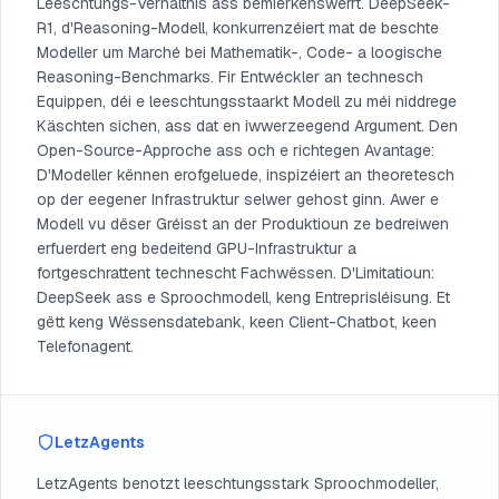
Leeschtungs-Verhältnis ass bemierkenswerrt. DeepSeek-
R1, d'Reasoning-Modell, konkurrenzéiert mat de beschte
Modeller um Marché bei Mathematik-, Code- a loogische
Reasoning-Benchmarks. Fir Entwéckler an technesch
Equippen, déi e leeschtungsstaarkt Modell zu méi niddrege
Käschten sichen, ass dat en iwwerzeegend Argument. Den
Open-Source-Approche ass och e richtegen Avantage:
D'Modeller kënnen erofgeluede, inspizéiert an theoretesch
op der eegener Infrastruktur selwer gehost ginn. Awer e
Modell vu dëser Gréisst an der Produktioun ze bedreiwen
erfuerdert eng bedeitend GPU-Infrastruktur a
fortgeschrattent technescht Fachwëssen. D'Limitatioun:
DeepSeek ass e Sproochmodell, keng Entreprisléisung. Et
gëtt keng Wëssensdatebank, keen Client-Chatbot, keen
Telefonagent.
LetzAgents
LetzAgents benotzt leeschtungsstark Sproochmodeller,