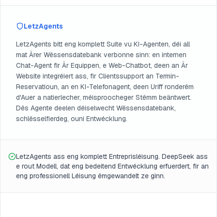
LetzAgents
LetzAgents bitt eng komplett Suite vu KI-Agenten, déi all
mat Ärer Wëssensdatebank verbonne sinn: en internen
Chat-Agent fir Är Equippen, e Web-Chatbot, deen an Är
Website integréiert ass, fir Clientssupport an Termin-
Reservatioun, an en KI-Telefonagent, deen Uriff ronderëm
d'Auer a natierlecher, méisproocheger Stëmm beäntwert.
Dës Agente deelen déiselwecht Wëssensdatebank,
schlësselfierdeg, ouni Entwécklung.
LetzAgents ass eng komplett Entreprisléisung. DeepSeek ass
e rout Modell, dat eng bedeitend Entwécklung erfuerdert, fir an
eng professionell Léisung ëmgewandelt ze ginn.