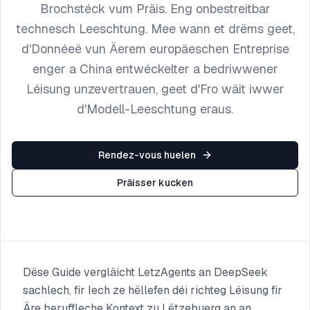
Brochstéck vum Präis. Eng onbestreitbar
technesch Leeschtung. Mee wann et drëms geet,
d'Donnéeë vun Äerem europäeschen Entreprise
enger a China entwéckelter a bedriwwener
Léisung unzevertrauen, geet d'Fro wäit iwwer
d'Modell-Leeschtung eraus.
Rendez-vous huelen
Präisser kucken
Dëse Guide vergläicht LetzAgents an DeepSeek
sachlech, fir Iech ze hëllefen déi richteg Léisung fir
Äre beruffleche Kontext zu Lëtzebuerg an an