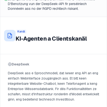
D'Benotzung vun der DeepSeek-API fir perséinlech
Donnéeën ass no der RGPD rechtlech riskant.
Kanäl
KI-Agenten a Clientskanäl
DeepSeek
DeepSeek ass e Sproochmodell, dat iwwer eng API an eng
einfach Webinterface zougänglech ass. Et bitt keen
integréierbare Website-Chatbot, keen Telefonagent a keng
Entreprise-Wëssensdatebank. Fir dës Funktionalitéiten ze
schafen, misst d'Infrastruktur ronderëm d'Modell entwéckelt
ginn, eng bedeitend technesch Investitioun.