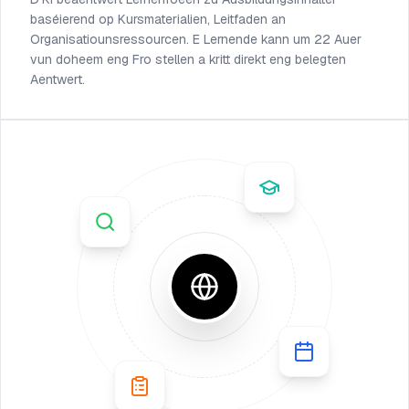
baséierend op Kursmaterialien, Leitfaden an
Organisatiounsressourcen. E Lernende kann um 22 Auer
vun doheem eng Fro stellen a kritt direkt eng belegten
Aentwert.