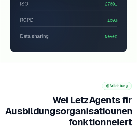
ISO
27001
RGPD
100%
Data sharing
Never
Ariichtung
Wei LetzAgents fir
Ausbildungsorganisatiounen
fonktionneiert