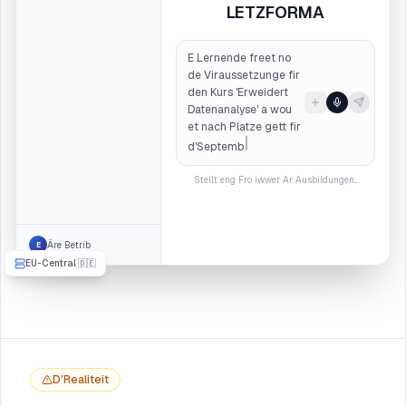
Gespréich
weiderféieren...
Äre Betrib
E
EU-Central 🇩🇪
D'Realiteit