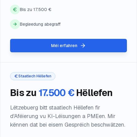
Bis zu 17.500 €
Begleedung abegraff
Méi erfahren
Staatlech Hëllefen
Bis zu
17.500 €
Hëllefen
Lëtzebuerg bitt staatlech Hëllefen fir
d'Aféierung vu KI-Léisungen a PMEen. Mir
kënnen dat bei eisem Gespréich beschwätzen.