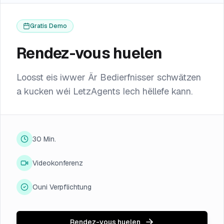
Gratis Demo
Rendez-vous huelen
Loosst eis iwwer Är Bedierfnisser schwätzen
a kucken wéi LetzAgents Iech hëllefe kann.
30 Min.
Videokonferenz
Ouni Verpflichtung
Rendez-vous huelen