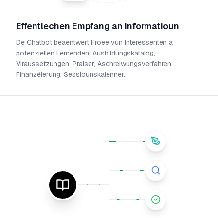
Effentlechen Empfang an Informatioun
De Chatbot beaentwert Froee vun Interessenten a
potenziellen Lernenden: Ausbildungskatalog,
Viraussetzungen, Praiser, Aschreiwungsverfahren,
Finanzéierung, Sessiounskalenner.