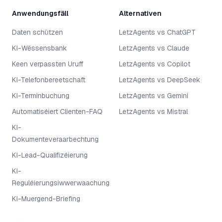
Anwendungsfäll
Alternativen
Daten schützen
LetzAgents vs ChatGPT
KI-Wëssensbank
LetzAgents vs Claude
Keen verpassten Uruff
LetzAgents vs Copilot
KI-Telefonbereetschaft
LetzAgents vs DeepSeek
KI-Terminbuchung
LetzAgents vs Gemini
Automatiséiert Clienten-FAQ
LetzAgents vs Mistral
KI-
Dokumenteveraarbechtung
KI-Lead-Qualifizéierung
KI-
Reguléierungsiwwerwaachung
KI-Muergend-Briefing