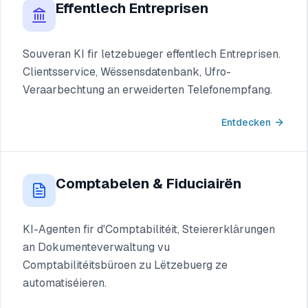
Effentlech Entreprisen
Souveran KI fir letzebueger effentlech Entreprisen.
Clientsservice, Wëssensdatenbank, Ufro-
Veraarbechtung an erweiderten Telefonempfang.
Entdecken
Comptabelen & Fiduciairën
KI-Agenten fir d'Comptabilitéit, Steiererklärungen
an Dokumenteverwaltung vu
Comptabilitéitsbüroen zu Lëtzebuerg ze
automatiséieren.