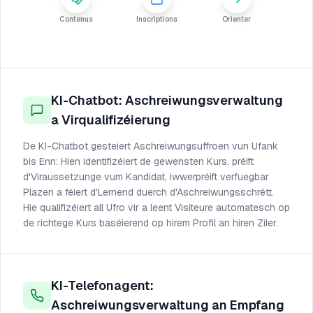
Contenus
Inscriptions
Orienter
KI-Chatbot: Aschreiwungsverwaltung
a Virqualifizéierung
De KI-Chatbot gesteiert Aschreiwungsuffroen vun Ufank
bis Enn: Hien identifizéiert de gewensten Kurs, préift
d'Viraussetzunge vum Kandidat, iwwerpréift verfuegbar
Plazen a féiert d'Lernend duerch d'Aschreiwungsschrëtt.
Hie qualifizéiert all Ufro vir a leent Visiteure automatesch op
de richtege Kurs baséierend op hirem Profil an hiren Ziler.
KI-Telefonagent:
Aschreiwungsverwaltung an Empfang