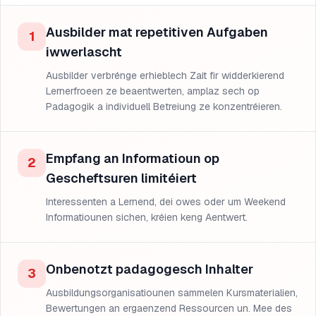
Ausbilder mat repetitiven Aufgaben
1
iwwerlascht
Ausbilder verbrénge erhieblech Zait fir widderkierend
Lernerfroeen ze beaentwerten, amplaz sech op
Padagogik a individuell Betreiung ze konzentréieren.
Empfang an Informatioun op
2
Gescheftsuren limitéiert
Interessenten a Lernend, dei owes oder um Weekend
Informatiounen sichen, kréien keng Aentwert.
Onbenotzt padagogesch Inhalter
3
Ausbildungsorganisatiounen sammelen Kursmaterialien,
Bewertungen an ergaenzend Ressourcen un. Mee des