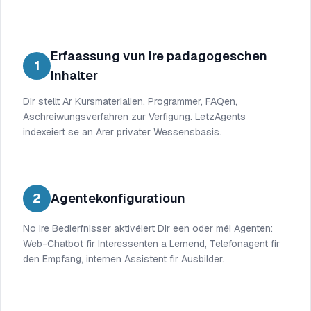
Erfaassung vun Ire padagogeschen
1
Inhalter
Dir stellt Ar Kursmaterialien, Programmer, FAQen,
Aschreiwungsverfahren zur Verfigung. LetzAgents
indexeiert se an Arer privater Wessensbasis.
2
Agentekonfiguratioun
No Ire Bedierfnisser aktivéiert Dir een oder méi Agenten:
Web-Chatbot fir Interessenten a Lernend, Telefonagent fir
den Empfang, internen Assistent fir Ausbilder.