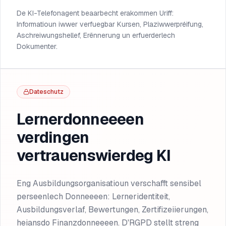
De KI-Telefonagent beaarbecht erakommen Uriff:
Informatioun iwwer verfuegbar Kursen, Plaziwwerpréifung,
Aschreiwungshellef, Erënnerung un erfuerderlech
Dokumenter.
Dateschutz
Lernerdonneeeen
verdingen
vertrauenswierdeg KI
Eng Ausbildungsorganisatioun verschafft sensibel
perseenlech Donneeeen: Lerneridentiteit,
Ausbildungsverlaf, Bewertungen, Zertifizeiierungen,
heiansdo Finanzdonneeeen. D'RGPD stellt streng