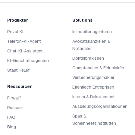
Produkter
Solutions
Privat KI
Immobilienagenturen
Telefon-KI-Agent
Avokatskanzleien &
Notariater
Chat-KI-Assistent
Dokterpraxissen
KI-Geschäftsagenten
Comptabelen & Fiduciairën
Staat Hëllef
Versécherungsmakler
Ressourcen
Éffentlech Entreprisen
Interim & Rekrutement
Firwat?
Ausbildungsorganisatiounen
Präisser
Spas &
FAQ
Schéinheetsinstitutten
Blog