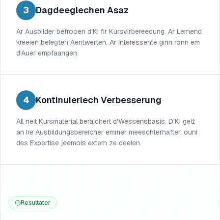
3
Dagdeeglechen Asaz
Ar Ausbilder befrooen d'KI fir Kursvirbereedung. Ar Lernend
kreeien belegten Aentwerten. Ar Interessente ginn ronn em
d'Auer empfaangen.
4
Kontinuierlech Verbesserung
All neit Kursmaterial beräichert d'Wessensbasis. D'KI gett
an Ire Ausbildungsbereicher emmer meeschterhafter, ouni
des Expertise jeemols extern ze deelen.
Resultater