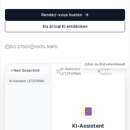
Rendez-vous huelen
Eis privat KI entdecken
ISO 27001
100% RGPD
End-zu-End verschlesselt
KI-Assistent
Privat
Neit Gespréich
LETZFORMA
Instanz
KI-Assistent LETZFORMA
Ausbildungsprogramm_2024-
Q3.pdf