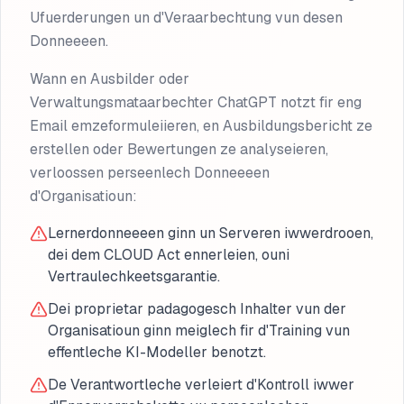
Ufuerderungen un d'Veraarbechtung vun desen
Donneeeen.
Wann en Ausbilder oder
Verwaltungsmataarbechter ChatGPT notzt fir eng
Email emzeformuleiieren, en Ausbildungsbericht ze
erstellen oder Bewertungen ze analyseieren,
verloossen perseenlech Donneeeen
d'Organisatioun:
Lernerdonneeeen ginn un Serveren iwwerdrooen,
dei dem CLOUD Act ennerleien, ouni
Vertraulechkeetsgarantie.
Dei proprietar padagogesch Inhalter vun der
Organisatioun ginn meiglech fir d'Training vun
effentleche KI-Modeller benotzt.
De Verantwortleche verleiert d'Kontroll iwwer