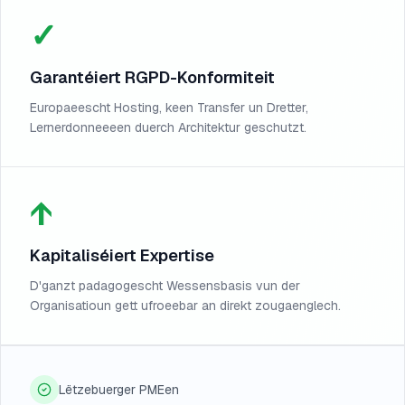
✓
Garantéiert RGPD-Konformiteit
Europaeescht Hosting, keen Transfer un Dretter,
Lernerdonneeeen duerch Architektur geschutzt.
↑
Kapitaliséiert Expertise
D'ganzt padagogescht Wessensbasis vun der
Organisatioun gett ufroeebar an direkt zougaenglech.
Lëtzebuerger PMEen