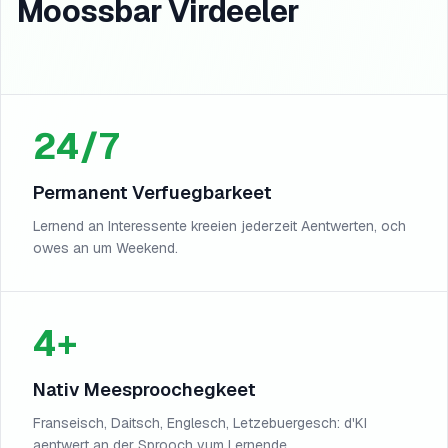
Moossbar Virdeeler
24/7
Permanent Verfuegbarkeet
Lernend an Interessente kreeien jederzeit Aentwerten, och
owes an um Weekend.
4+
Nativ Meesproochegkeet
Franseisch, Daitsch, Englesch, Letzebuergesch: d'KI
aentwert an der Sprooch vum Lernende.