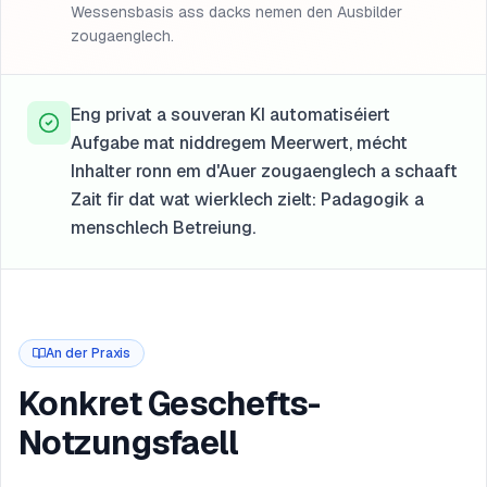
Wessensbasis ass dacks nemen den Ausbilder
zougaenglech.
Eng privat a souveran KI automatiséiert
Aufgabe mat niddregem Meerwert, mécht
Inhalter ronn em d'Auer zougaenglech a schaaft
Zait fir dat wat wierklech zielt: Padagogik a
menschlech Betreiung.
An der Praxis
Konkret Geschefts-
Notzungsfaell