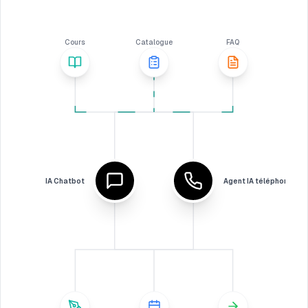
Cours
Catalogue
FAQ
IA Chatbot
Agent IA téléphonique