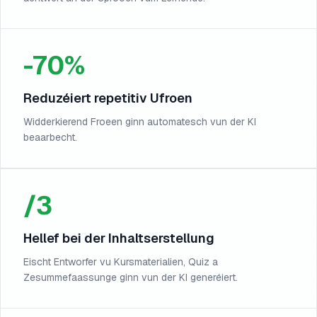
-70%
Reduzéiert repetitiv Ufroen
Widderkierend Froeen ginn automatesch vun der KI
beaarbecht.
/3
Hellef bei der Inhaltserstellung
Eischt Entworfer vu Kursmaterialien, Quiz a
Zesummefaassunge ginn vun der KI generéiert.