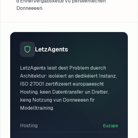
d'Ennervergabskette vu perseenlechen
Donneeeen.
LetzAgents
LetzAgents leist dest Problem duerch
Architektur: isoléiert an dedikéiert Instanz,
ISO 27001 zertifizeiert europaeescht
Hosting, keen Datentransfer un Dretter,
keng Notzung vun Donneeeen fir
Modelltraining.
Hosting
Europe