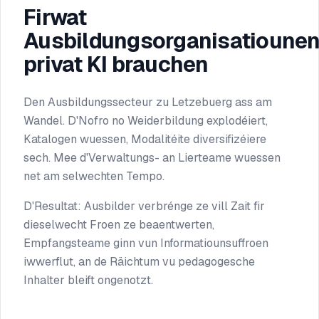
Firwat
Ausbildungsorganisatioune
privat KI brauchen
Den Ausbildungssecteur zu Letzebuerg ass am
Wandel. D'Nofro no Weiderbildung explodéiert,
Katalogen wuessen, Modalitéite diversifizéiere
sech. Mee d'Verwaltungs- an Lierteame wuessen
net am selwechten Tempo.
D'Resultat: Ausbilder verbrénge ze vill Zait fir
dieselwecht Froen ze beaentwerten,
Empfangsteame ginn vun Informatiounsuffroen
iwwerflut, an de Räichtum vu pedagogesche
Inhalter bleift ongenotzt.