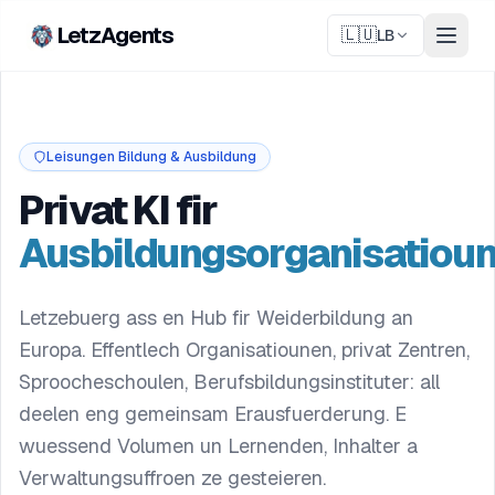
LetzAgents
🇱🇺
LB
Leisungen Bildung & Ausbildung
Privat KI fir
Ausbildungsorganisatiou
Letzebuerg ass en Hub fir Weiderbildung an
Europa. Effentlech Organisatiounen, privat Zentren,
Sproocheschoulen, Berufsbildungsinstituter: all
deelen eng gemeinsam Erausfuerderung. E
wuessend Volumen un Lernenden, Inhalter a
Verwaltungsuffroen ze gesteieren.