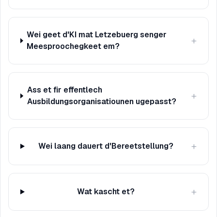
Wei geet d'KI mat Letzebuerg senger
+
Meesproochegkeet em?
Ass et fir effentlech
+
Ausbildungsorganisatiounen ugepasst?
+
Wei laang dauert d'Bereetstellung?
+
Wat kascht et?