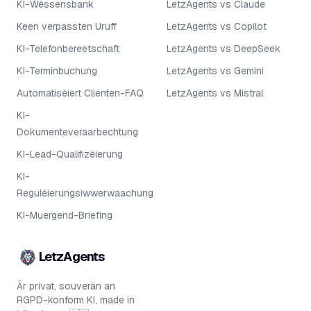
KI-Wëssensbank
LetzAgents vs Claude
Keen verpassten Uruff
LetzAgents vs Copilot
KI-Telefonbereetschaft
LetzAgents vs DeepSeek
KI-Terminbuchung
LetzAgents vs Gemini
Automatiséiert Clienten-FAQ
LetzAgents vs Mistral
KI-
Dokumenteveraarbechtung
KI-Lead-Qualifizéierung
KI-
Reguléierungsiwwerwaachung
KI-Muergend-Briefing
LetzAgents
Är privat, souverän an
RGPD-konform KI, made in