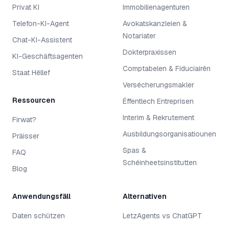
Privat KI
Immobilienagenturen
Telefon-KI-Agent
Avokatskanzleien &
Notariater
Chat-KI-Assistent
Dokterpraxissen
KI-Geschäftsagenten
Comptabelen & Fiduciairën
Staat Hëllef
Versécherungsmakler
Ressourcen
Éffentlech Entreprisen
Interim & Rekrutement
Firwat?
Ausbildungsorganisatiounen
Präisser
Spas &
FAQ
Schéinheetsinstitutten
Blog
Anwendungsfäll
Alternativen
Daten schützen
LetzAgents vs ChatGPT