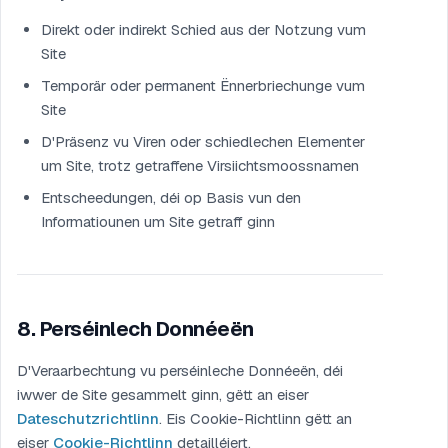
Direkt oder indirekt Schied aus der Notzung vum
Site
Temporär oder permanent Ënnerbriechunge vum
Site
D'Präsenz vu Viren oder schiedlechen Elementer
um Site, trotz getraffene Virsiichtsmoossnamen
Entscheedungen, déi op Basis vun den
Informatiounen um Site getraff ginn
8
.
Perséinlech Donnéeën
D'Veraarbechtung vu perséinleche Donnéeën, déi
iwwer de Site gesammelt ginn, gëtt an eiser
Dateschutzrichtlinn
.
Eis Cookie-Richtlinn gëtt an
eiser
Cookie-Richtlinn
detailléiert.