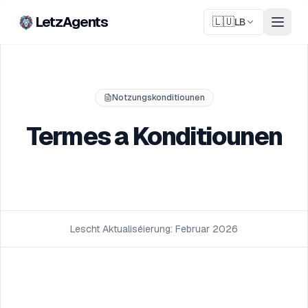
LetzAgents
🇱🇺
LB
Notzungskonditiounen
Termes a Konditiounen
Lescht Aktualiséierung: Februar 2026