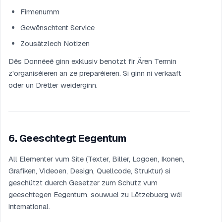
Firmenumm
Gewënschtent Service
Zousätzlech Notizen
Dës Donnéeë ginn exklusiv benotzt fir Ären Termin
z'organiséieren an ze preparéieren. Si ginn ni verkaaft
oder un Drëtter weiderginn.
6
.
Geeschtegt Eegentum
All Elementer vum Site (Texter, Biller, Logoen, Ikonen,
Grafiken, Videoen, Design, Quellcode, Struktur) si
geschützt duerch Gesetzer zum Schutz vum
geeschtegen Eegentum, souwuel zu Lëtzebuerg wéi
international.