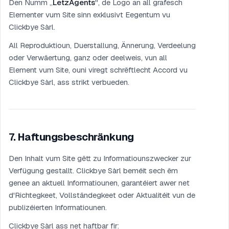
Den Numm „
LetzAgents
", de Logo an all grafesch
Elementer vum Site sinn exklusivt Eegentum vu
Clickbye Sàrl.
All Reproduktioun, Duerstallung, Ännerung, Verdeelung
oder Verwäertung, ganz oder deelweis, vun all
Element vum Site, ouni viregt schrëftlecht Accord vu
Clickbye Sàrl, ass strikt verbueden.
7
.
Haftungsbeschränkung
Den Inhalt vum Site gëtt zu Informatiounszwecker zur
Verfügung gestallt. Clickbye Sàrl beméit sech ëm
genee an aktuell Informatiounen, garantéiert awer net
d'Richtegkeet, Vollständegkeet oder Aktualitéit vun de
publizéierten Informatiounen.
Clickbye Sàrl ass net haftbar fir: