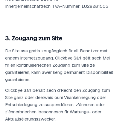
Innergemeinschaftlech TVA-Nummer: LU29281505
3
.
Zougang zum Site
De Site ass gratis zougänglech fir all Benotzer mat
engem Internetzougang. Clickbye Sàrl gëtt sech Méi
fir en kontinuéierlechen Zougang zum Site ze
garantéieren, kann awer keng permanent Disponibilitéit
garantéieren.
Clickbye Sàrl behält sech d'Recht den Zougang zum
Site ganz oder deelweis ouni Virankënnegung oder
Entschiedegung ze suspendéieren, z'änneren oder
z'ënnerbriechen, besonnesch fir Wartungs- oder
Aktualiséierungszwecker.