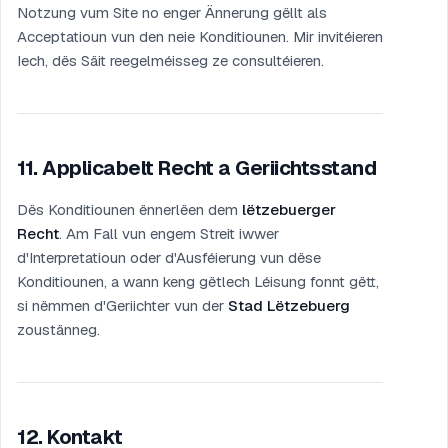
Notzung vum Site no enger Ännerung gëllt als
Acceptatioun vun den neie Konditiounen. Mir invitéieren
Iech, dës Säit reegelméisseg ze consultéieren.
11
.
Applicabelt Recht a Geriichtsstand
Dës Konditiounen ënnerlëen dem
lëtzebuerger
Recht
. Am Fall vun engem Streit iwwer
d'Interpretatioun oder d'Ausféierung vun dëse
Konditiounen, a wann keng gëtlech Léisung fonnt gëtt,
si nëmmen d'Geriichter vun der
Stad Lëtzebuerg
zoustänneg.
12
.
Kontakt