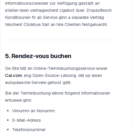
Informatiounszwecker zur Verfügung gestallt an
stellen keen vertraglechent Ugebot duer. D'spezifesch
Konditiounen fir all Service ginn a separate Verträg
tëschent Clickbye Sàrl an hire Clienten festgeluecht.
5
.
Rendez-vous buchen
De Site bitt en Online-Terminbuchungsservice iwwer
Cal.com
, eng Open-Source-Léisung, déi op eisen
europäesche Servere gehost gëtt.
Bei der Terminbuchung kënne folgend Informatiounen
erhuewe ginn:
Virnumm an Nonumm
E-Mail-Adress
Telefonsnummer