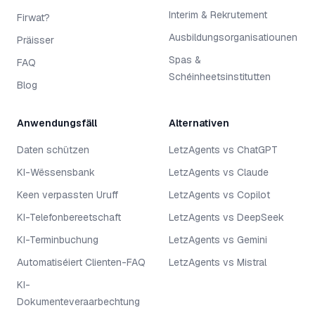
Interim & Rekrutement
Firwat?
Ausbildungsorganisatiounen
Präisser
Spas &
FAQ
Schéinheetsinstitutten
Blog
Anwendungsfäll
Alternativen
Daten schützen
LetzAgents vs ChatGPT
KI-Wëssensbank
LetzAgents vs Claude
Keen verpassten Uruff
LetzAgents vs Copilot
KI-Telefonbereetschaft
LetzAgents vs DeepSeek
KI-Terminbuchung
LetzAgents vs Gemini
Automatiséiert Clienten-FAQ
LetzAgents vs Mistral
KI-
Dokumenteveraarbechtung