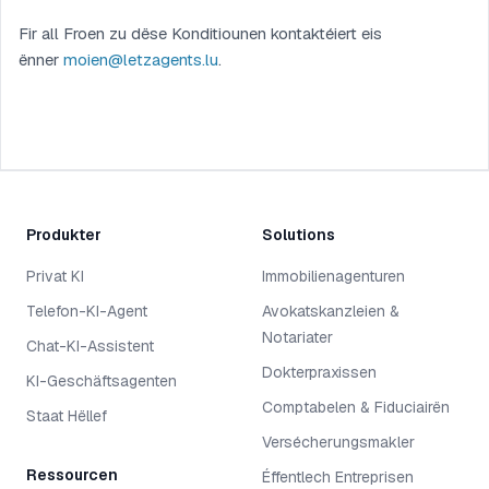
Fir all Froen zu dëse Konditiounen kontaktéiert eis
ënner
moien@letzagents.lu
.
Produkter
Solutions
Privat KI
Immobilienagenturen
Telefon-KI-Agent
Avokatskanzleien &
Notariater
Chat-KI-Assistent
Dokterpraxissen
KI-Geschäftsagenten
Comptabelen & Fiduciairën
Staat Hëllef
Versécherungsmakler
Ressourcen
Éffentlech Entreprisen