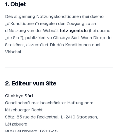
1
.
Objet
Dës allgemeng Notzungskonditiounen (hei duerno
„d'Konditiounen") reegelen den Zougang zu an
d'Notzung vun der Websäit
letzagents.lu
(hei duerno
„de Site"), publizéiert vu Clickbye Sàrl. Wann Dir op de
Site kënnt, akzeptéiert Dir dës Konditiounen ouni
Virbehal.
2
.
Editeur vum Site
Clickbye Sàrl
Gesellschaft mat beschränkter Haftung nom
lëtzebuerger Recht
Sëtz: 85 rue de Reckenthal, L-2410 Stroossen,
Lëtzebuerg
RCS Lëtzebuerg: B211848