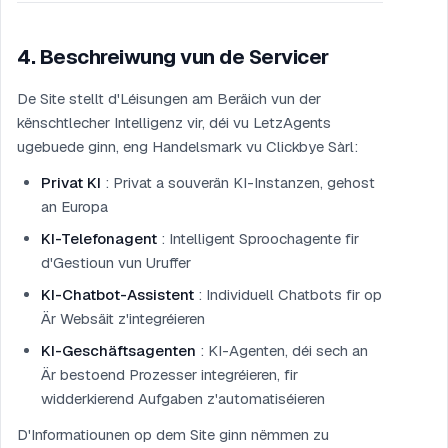
4
.
Beschreiwung vun de Servicer
De Site stellt d'Léisungen am Beräich vun der
kënschtlecher Intelligenz vir, déi vu LetzAgents
ugebuede ginn, eng Handelsmark vu Clickbye Sàrl:
Privat KI
: Privat a souverän KI-Instanzen, gehost
an Europa
KI-Telefonagent
: Intelligent Sproochagente fir
d'Gestioun vun Uruffer
KI-Chatbot-Assistent
: Individuell Chatbots fir op
Är Websäit z'integréieren
KI-Geschäftsagenten
: KI-Agenten, déi sech an
Är bestoend Prozesser integréieren, fir
widderkierend Aufgaben z'automatiséieren
D'Informatiounen op dem Site ginn nëmmen zu