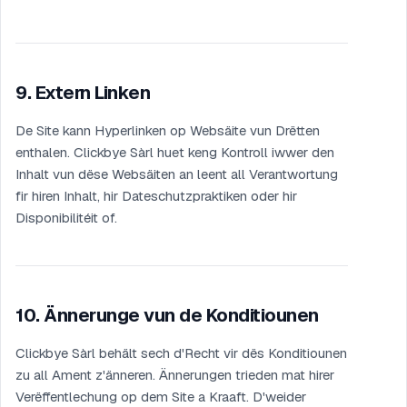
9
.
Extern Linken
De Site kann Hyperlinken op Websäite vun Drëtten
enthalen. Clickbye Sàrl huet keng Kontroll iwwer den
Inhalt vun dëse Websäiten an leent all Verantwortung
fir hiren Inhalt, hir Dateschutzpraktiken oder hir
Disponibilitéit of.
10
.
Ännerunge vun de Konditiounen
Clickbye Sàrl behält sech d'Recht vir dës Konditiounen
zu all Ament z'änneren. Ännerungen trieden mat hirer
Verëffentlechung op dem Site a Kraaft. D'weider