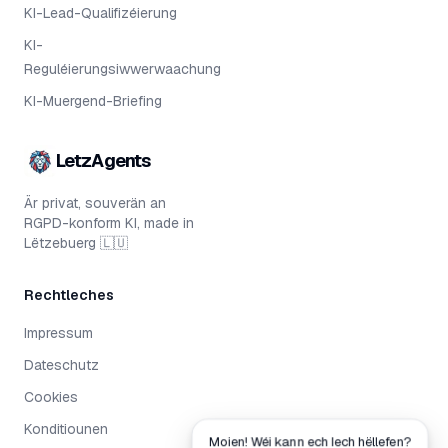
KI-Lead-Qualifizéierung
KI-
Reguléierungsiwwerwaachung
KI-Muergend-Briefing
LetzAgents
Är privat, souverän an
RGPD-konform KI, made in
Lëtzebuerg 🇱🇺
Rechtleches
Impressum
Dateschutz
Cookies
Konditiounen
Moien! Wéi kann ech Iech hëllefen?