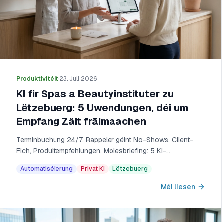
Produktivitéit
·
23. Juli 2026
KI fir Spas a Beautyinstituter zu
Lëtzebuerg: 5 Uwendungen, déi um
Empfang Zäit fräimaachen
Terminbuchung 24/7, Rappeler géint No-Shows, Client-
Fich, Produitempfehlungen, Moiesbriefing: 5 KI-
Uwendungen fir Spa oder Beautyinstitut zu Lëtzebuerg.
Automatiséierung
Privat KI
Lëtzebuerg
Méi liesen