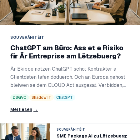
SOUVERÄNITÉIT
ChatGPT am Büro: Ass et e Risiko
fir Är Entreprise am Lëtzebuerg?
Är Ekippe notzen ChatGPT scho: Kontrakter a
Clientdaten lafen doduerch. Och an Europa gehost
bleiwen se dem CLOUD Act ausgesat. Verbidden,
kanaliséieren oder eng privat KI?
DSGVO
Shadow IT
ChatGPT
Méi liesen
→
SOUVERÄNITÉIT
SME Package AI zu Lëtzebuerg: