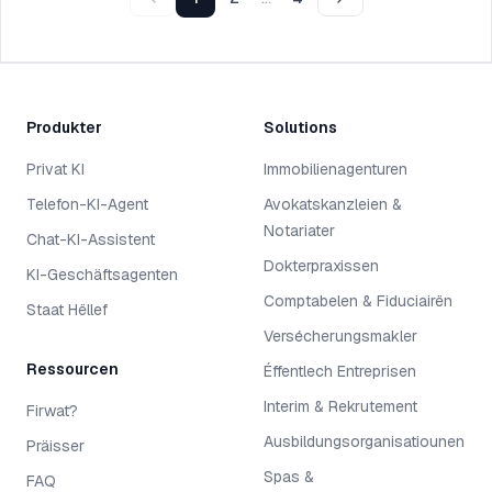
Produkter
Solutions
Privat KI
Immobilienagenturen
Telefon-KI-Agent
Avokatskanzleien &
Notariater
Chat-KI-Assistent
Dokterpraxissen
KI-Geschäftsagenten
Comptabelen & Fiduciairën
Staat Hëllef
Versécherungsmakler
Ressourcen
Éffentlech Entreprisen
Interim & Rekrutement
Firwat?
Ausbildungsorganisatiounen
Präisser
Spas &
FAQ