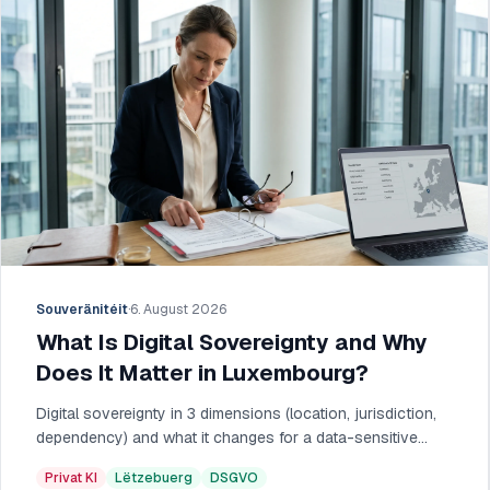
Souveränitéit
·
6. August 2026
What Is Digital Sovereignty and Why
Does It Matter in Luxembourg?
Digital sovereignty in 3 dimensions (location, jurisdiction,
dependency) and what it changes for a data-sensitive
Luxembourg SME.
Privat KI
Lëtzebuerg
DSGVO