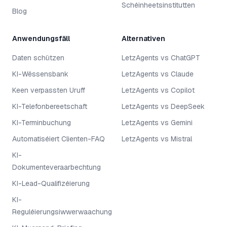
Schéinheetsinstitutten
Blog
Anwendungsfäll
Alternativen
Daten schützen
LetzAgents vs ChatGPT
KI-Wëssensbank
LetzAgents vs Claude
Keen verpassten Uruff
LetzAgents vs Copilot
KI-Telefonbereetschaft
LetzAgents vs DeepSeek
KI-Terminbuchung
LetzAgents vs Gemini
Automatiséiert Clienten-FAQ
LetzAgents vs Mistral
KI-
Dokumenteveraarbechtung
KI-Lead-Qualifizéierung
KI-
Reguléierungsiwwerwaachung