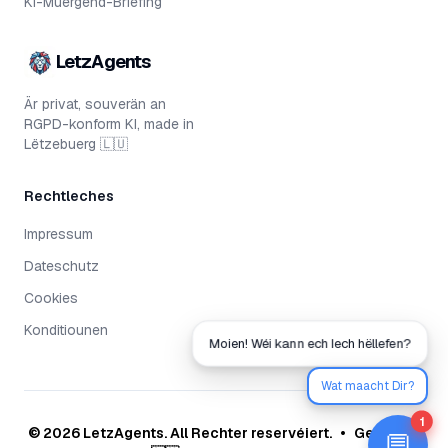
KI-Muergend-Briefing
LetzAgents
Är privat, souverän an
RGPD-konform KI, made in
Lëtzebuerg 🇱🇺
Rechtleches
Impressum
Dateschutz
Cookies
Konditiounen
Moien! Wéi kann ech Iech hëllefen?
Wat maacht Dir?
1
©
2026
LetzAgents.
All Rechter reservéiert.
•
Gemaach
💬