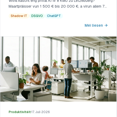
Wivill kascht eng privat KI fir e KMU zu Lëtzebuerg?
Maartpräisser vun 1 500 € bis 20 000 €, a virun allem 70
% iwwer d'SME Packages zréckbezuelt.
Shadow IT
DSGVO
ChatGPT
Méi liesen
Produktivitéit
·
17. Juli 2026