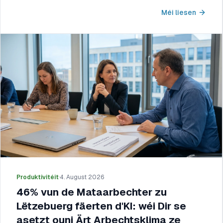
Méi liesen
Produktivitéit
·
4. August 2026
46% vun de Mataarbechter zu
Lëtzebuerg fäerten d'KI: wéi Dir se
asetzt ouni Ärt Arbechtsklima ze