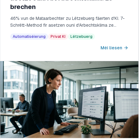
brechen
46% vun de Mataarbechter zu Lëtzebuerg fäerten d'KI. 7-
Schrëtt-Method fir asetzen ouni d'Arbechtsklima ze
brechen: Charta, Art. 4 KI-Kompetenz, Coaching.
Automatiséierung
Privat KI
Lëtzebuerg
Méi liesen