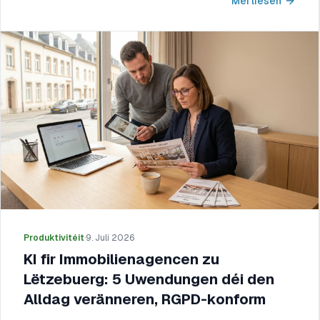
Méi liesen
Produktivitéit
·
9. Juli 2026
KI fir Immobilienagencen zu
Lëtzebuerg: 5 Uwendungen déi den
Alldag veränneren, RGPD-konform