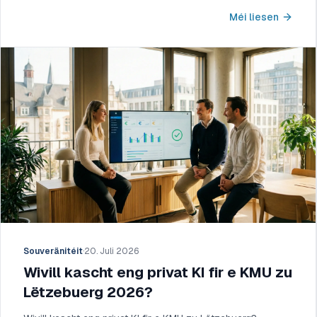
Méi liesen
Souveränitéit
·
20. Juli 2026
Wivill kascht eng privat KI fir e KMU zu
Lëtzebuerg 2026?