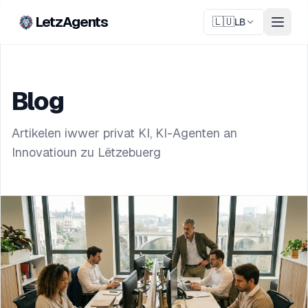
LetzAgents
🇱🇺
LB
Blog
Artikelen iwwer privat KI, KI-Agenten an
Innovatioun zu Lëtzebuerg