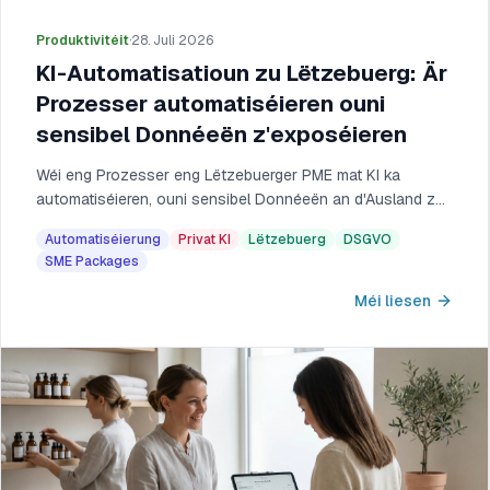
Produktivitéit
·
28. Juli 2026
KI-Automatisatioun zu Lëtzebuerg: Är
Prozesser automatiséieren ouni
sensibel Donnéeën z'exposéieren
Wéi eng Prozesser eng Lëtzebuerger PME mat KI ka
automatiséieren, ouni sensibel Donnéeën an d'Ausland ze
schécken: Method, souverän Virgab a Staatsbäihëllefen.
Automatiséierung
Privat KI
Lëtzebuerg
DSGVO
SME Packages
Méi liesen