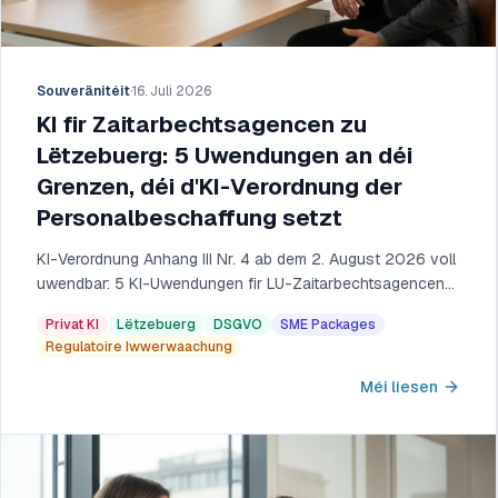
Souveränitéit
·
16. Juli 2026
KI fir Zaitarbechtsagencen zu
Lëtzebuerg: 5 Uwendungen an déi
Grenzen, déi d'KI-Verordnung der
Personalbeschaffung setzt
KI-Verordnung Anhang III Nr. 4 ab dem 2. August 2026 voll
uwendbar: 5 KI-Uwendungen fir LU-Zaitarbechtsagencen
mat fënnef absolute Verbueter (ADEM 36.707 Posten
Privat KI
Lëtzebuerg
DSGVO
SME Packages
2024).
Regulatoire Iwwerwaachung
Méi liesen