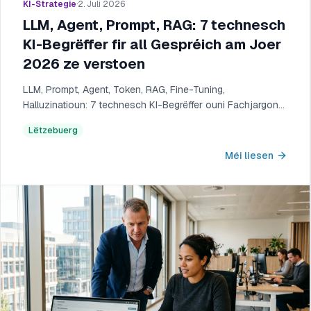
KI-Strategie
·
2. Juli 2026
LLM, Agent, Prompt, RAG: 7 technesch
KI-Begrëffer fir all Gespréich am Joer
2026 ze verstoen
LLM, Prompt, Agent, Token, RAG, Fine-Tuning,
Halluzinatioun: 7 technesch KI-Begrëffer ouni Fachjargon
fir Lëtzebuerger Cheffen. Technescht Glossar, net
Lëtzebuerg
juristescht.
Méi liesen