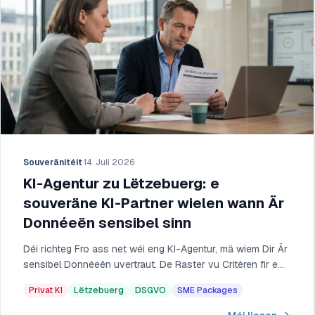
Souveränitéit
·
14. Juli 2026
KI-Agentur zu Lëtzebuerg: e
souveräne KI-Partner wielen wann Är
Donnéeën sensibel sinn
Déi richteg Fro ass net wéi eng KI-Agentur, mä wiem Dir Är
sensibel Donnéeën uvertraut. De Raster vu Critèren fir e
souveräne KI-Partner zu Lëtzebuerg.
Privat KI
Lëtzebuerg
DSGVO
SME Packages