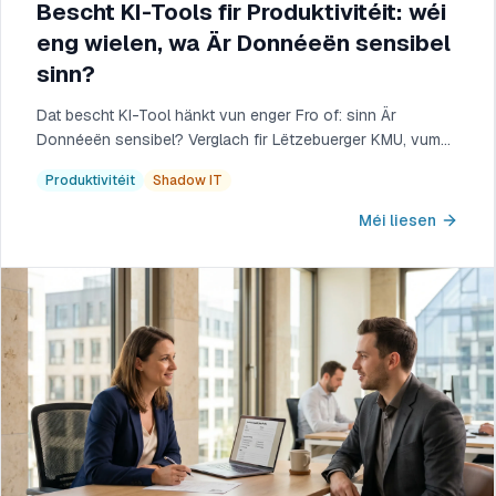
Bescht KI-Tools fir Produktivitéit: wéi
eng wielen, wa Är Donnéeën sensibel
sinn?
Dat bescht KI-Tool hänkt vun enger Fro of: sinn Är
Donnéeën sensibel? Verglach fir Lëtzebuerger KMU, vum
genuch ëffentleche Tool bis zu der néideger privater KI.
Produktivitéit
Shadow IT
Méi liesen