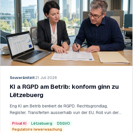
Souveränitéit
·
21. Juli 2026
KI a RGPD am Betrib: konform ginn zu
Lëtzebuerg
Eng KI am Betrib beréiert de RGPD. Rechtsgrondlag,
Register, Transferten ausserhalb vun der EU, Roll vun der
CNPD: de Wee zu Lëtzebuerg.
Privat KI
Lëtzebuerg
DSGVO
Regulatoire Iwwerwaachung