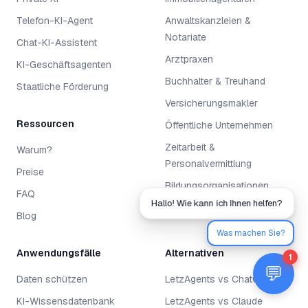
Telefon-KI-Agent
Anwaltskanzleien &
Notariate
Chat-KI-Assistent
Arztpraxen
KI-Geschäftsagenten
Buchhalter & Treuhand
Staatliche Förderung
Versicherungsmakler
Ressourcen
Öffentliche Unternehmen
Zeitarbeit &
Warum?
Personalvermittlung
Preise
Bildungsorganisationen
FAQ
Hallo! Wie kann ich Ihnen helfen?
Spas & Schönheitssalons
Blog
Was machen Sie?
Anwendungsfälle
Alternativen
1
💬
Daten schützen
LetzAgents vs ChatGPT
KI-Wissensdatenbank
LetzAgents vs Claude