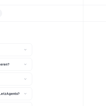
ieren?
 LetzAgents?