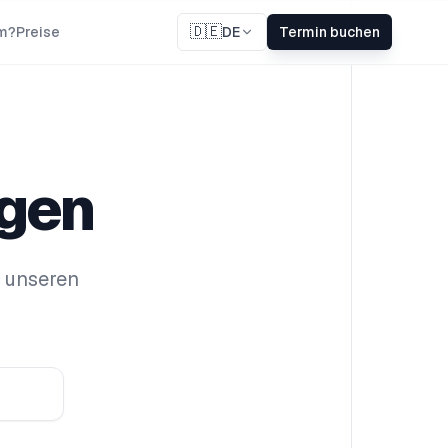
🇩🇪
m?
Preise
DE
Termin buchen
agen
, unseren