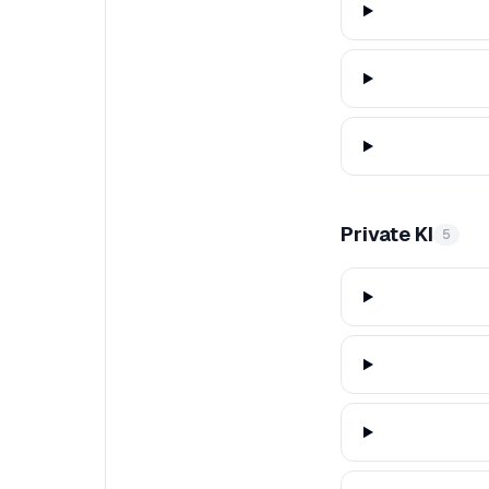
Private KI
5