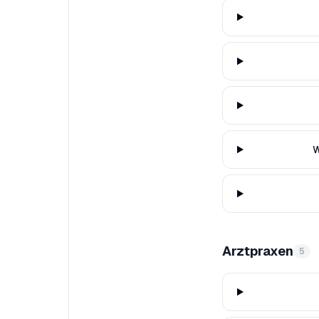
W
Arztpraxen
5