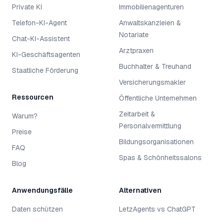
Private KI
Immobilienagenturen
Telefon-KI-Agent
Anwaltskanzleien &
Notariate
Chat-KI-Assistent
Arztpraxen
KI-Geschäftsagenten
Buchhalter & Treuhand
Staatliche Förderung
Versicherungsmakler
Ressourcen
Öffentliche Unternehmen
Zeitarbeit &
Warum?
Personalvermittlung
Preise
Bildungsorganisationen
FAQ
Spas & Schönheitssalons
Blog
Anwendungsfälle
Alternativen
Daten schützen
LetzAgents vs ChatGPT