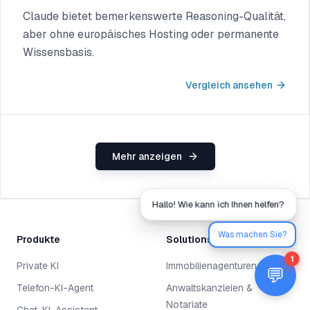
Claude bietet bemerkenswerte Reasoning-Qualität,
aber ohne europäisches Hosting oder permanente
Wissensbasis.
Vergleich ansehen
Mehr anzeigen
Hallo! Wie kann ich Ihnen helfen?
Was machen Sie?
Produkte
Solutions
1
Private KI
Immobilienagenturen
💬
Telefon-KI-Agent
Anwaltskanzleien &
Notariate