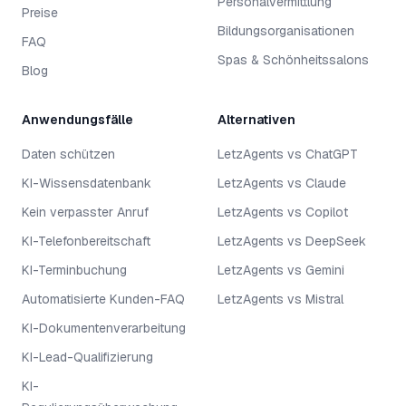
Personalvermittlung
Preise
Bildungsorganisationen
FAQ
Spas & Schönheitssalons
Blog
Anwendungsfälle
Alternativen
Daten schützen
LetzAgents vs ChatGPT
KI-Wissensdatenbank
LetzAgents vs Claude
Kein verpasster Anruf
LetzAgents vs Copilot
KI-Telefonbereitschaft
LetzAgents vs DeepSeek
KI-Terminbuchung
LetzAgents vs Gemini
Automatisierte Kunden-FAQ
LetzAgents vs Mistral
KI-Dokumentenverarbeitung
KI-Lead-Qualifizierung
KI-