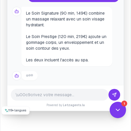
Les deux incluent l'accès au spa.
Je suis enceinte, puis-je faire un soin ?
Oui, nous proposons des soins adaptés
aux femmes enceintes à partir du 2ème
trimestre :
• Massage prénatal (60 min)
• Soin visage douceur
Certains soins sont déconseillés (sauna,
enveloppements chauds). Souhaitez-vous
réserver ?
1
Powered by
Letzagents.lu
119+ langues