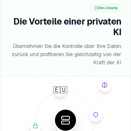
Die Lösung
Bereitstellung in 1-2 Wochen
Vollständige API-Integration
Die Vorteile einer privaten
Schulung inklusive
KI
Übernehmen Sie die Kontrolle über Ihre Daten
zurück und profitieren Sie gleichzeitig von der
Kraft der KI
🇪🇺