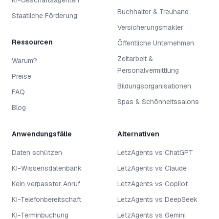
KI-Geschäftsagenten
Buchhalter & Treuhand
Staatliche Förderung
Versicherungsmakler
Ressourcen
Öffentliche Unternehmen
Zeitarbeit &
Warum?
Personalvermittlung
Preise
Bildungsorganisationen
FAQ
Spas & Schönheitssalons
Blog
Anwendungsfälle
Alternativen
Daten schützen
LetzAgents vs ChatGPT
KI-Wissensdatenbank
LetzAgents vs Claude
Kein verpasster Anruf
LetzAgents vs Copilot
KI-Telefonbereitschaft
LetzAgents vs DeepSeek
KI-Terminbuchung
LetzAgents vs Gemini