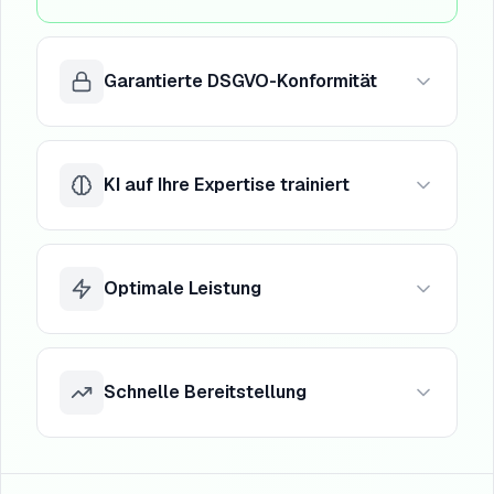
Garantierte DSGVO-Konformität
KI auf Ihre Expertise trainiert
ISO 27001-Zertifizierung
CNPD-Konformität
Vollständiger Audit-Trail
Optimale Leistung
Präzise, kontextualisierte Antworten
Interne Quellenangaben
Null Halluzinationen
Schnelle Bereitstellung
Antwortzeit < 2 Sekunden
99,9% Verfügbarkeit
Keine Warteschlange