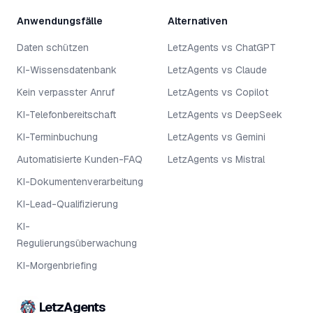
Anwendungsfälle
Alternativen
Daten schützen
LetzAgents vs ChatGPT
KI-Wissensdatenbank
LetzAgents vs Claude
Kein verpasster Anruf
LetzAgents vs Copilot
KI-Telefonbereitschaft
LetzAgents vs DeepSeek
KI-Terminbuchung
LetzAgents vs Gemini
Automatisierte Kunden-FAQ
LetzAgents vs Mistral
KI-Dokumentenverarbeitung
KI-Lead-Qualifizierung
KI-
Regulierungsüberwachung
KI-Morgenbriefing
LetzAgents