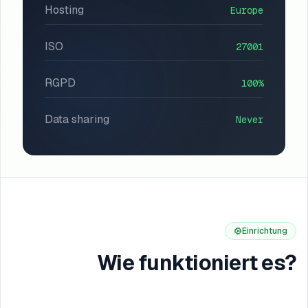
Hosting
Europe
ISO
27001
RGPD
100%
Data sharing
Never
Einrichtung
Wie funktioniert es?