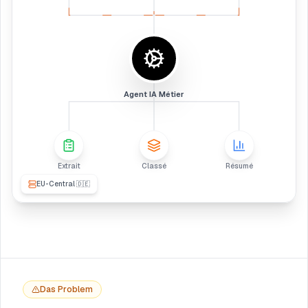
Agent IA Métier
Extrait
Classé
Résumé
EU-Central 🇩🇪
Das Problem