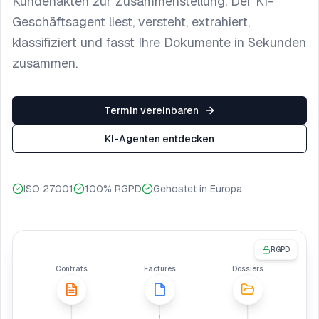
Kundenakten zur Zusammenstellung. Der KI-
Geschäftsagent liest, versteht, extrahiert,
klassifiziert und fasst Ihre Dokumente in Sekunden
zusammen.
Termin vereinbaren
KI-Agenten entdecken
ISO 27001
100% RGPD
Gehostet in Europa
RGPD
Contrats
Factures
Dossiers