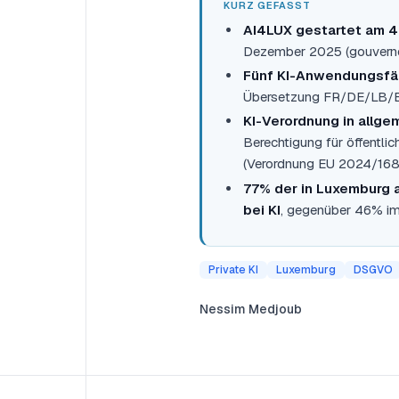
KURZ GEFASST
AI4LUX gestartet am 4
Dezember 2025 (gouverneme
Fünf KI-Anwendungsfäl
Übersetzung FR/DE/LB/EN,
KI-Verordnung in allg
Berechtigung für öffentli
(Verordnung EU 2024/168
77% der in Luxemburg a
bei KI
, gegenüber 46% im 
Private KI
Luxemburg
DSGVO
Nessim Medjoub