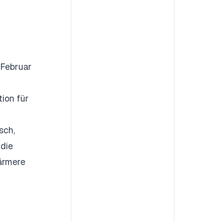
 Februar
ion für
sch,
 die
närmere