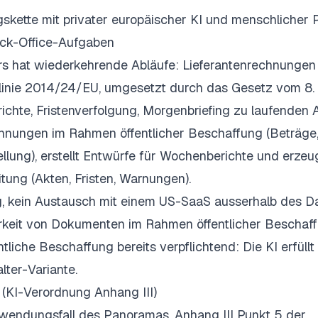
kette mit privater europäischer KI und menschlicher 
ack-Office-Aufgaben
ors hat wiederkehrende Abläufe: Lieferantenrechnungen
linie 2014/24/EU, umgesetzt durch das Gesetz vom 8. 
chte, Fristenverfolgung, Morgenbriefing zu laufenden 
echnungen im Rahmen öffentlicher Beschaffung (Beträge
llung), erstellt Entwürfe für Wochenberichte und erzeu
itung (Akten, Fristen, Warnungen).
, kein Austausch mit einem US-SaaS ausserhalb des D
rkeit von Dokumenten im Rahmen öffentlicher Beschaff
liche Beschaffung bereits verpflichtend: Die KI erfüllt 
ter-Variante.
 (KI-Verordnung Anhang III)
Anwendungsfall des Panoramas. Anhang III Punkt 5 der