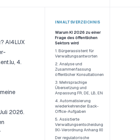
INHALTSVERZEICHNIS
Warum KI 2026 zu einer
Frage des öffentlichen
rg? AI4LUX
Sektors wird
1. Bürgerassistent für
er-
Verwaltungsantworten
nt.lu, 4.
2. Analyse und
Zusammenfassung
öffentlicher Konsultationen
3. Mehrsprachige
Übersetzung und
emeine
Anpassung FR, DE, LB, EN
4. Automatisierung
wiederkehrender Back-
uli 2026.
Office-Aufgaben
5. Assistierte
en
Verwaltungsentscheidung
(KI-Verordnung Anhang III)
r
Der regulatorische