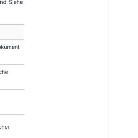
end. Siehe
Dokument
iche
cher