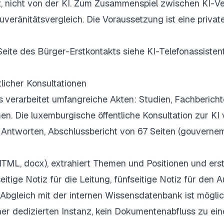
t, nicht von der KI. Zum Zusammenspiel zwischen KI-V
uveränitätsvergleich
. Die Voraussetzung ist
eine privat
e Seite des Bürger-Erstkontakts siehe
KI-Telefonassisten
licher Konsultationen
rs verarbeitet umfangreiche Akten: Studien, Fachbericht
men. Die luxemburgische öffentliche Konsultation zur KI
 Antworten, Abschlussbericht von 67 Seiten (gouvernem
TML, docx), extrahiert Themen und Positionen und erst
itige Notiz für die Leitung, fünfseitige Notiz für den 
n Abgleich mit der internen Wissensdatenbank ist möglic
er dedizierten Instanz, kein Dokumentenabfluss zu ei