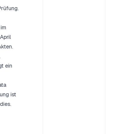
Prüfung.
 im
April
Akten.
,
gt ein
ata
ung ist
dies.