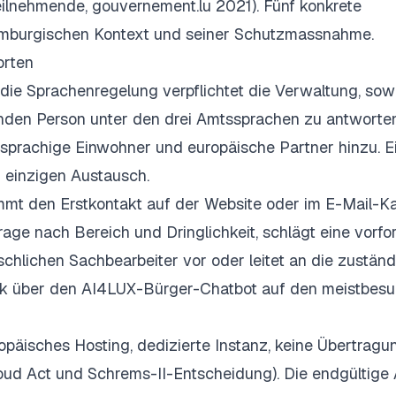
 Teilnehmende, gouvernement.lu 2021). Fünf konkrete
emburgischen Kontext und seiner Schutzmassnahme.
orten
ie Sprachenregelung verpflichtet die Verwaltung, sow
enden Person unter den drei Amtssprachen zu antworten
sprachige Einwohner und europäische Partner hinzu. E
m einzigen Austausch.
mmt den Erstkontakt auf der Website oder im E-Mail-Ka
frage nach Bereich und Dringlichkeit, schlägt eine vorfo
hlichen Sachbearbeiter vor oder leitet an die zuständ
ogik über den AI4LUX-Bürger-Chatbot auf den meistbes
äisches Hosting, dedizierte Instanz, keine Übertragu
oud Act und Schrems-II-Entscheidung). Die endgültige