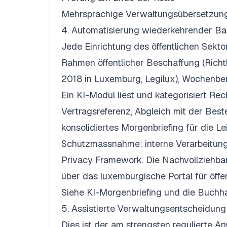
Mehrsprachige Verwaltungsübersetzungs
4. Automatisierung wiederkehrender B
Jede Einrichtung des öffentlichen Sekt
Rahmen öffentlicher Beschaffung (Richt
2018 in Luxemburg, Legilux), Wochenberi
Ein KI-Modul liest und kategorisiert R
Vertragsreferenz, Abgleich mit der Beste
konsolidiertes Morgenbriefing für die Le
Schutzmassnahme: interne Verarbeitung
Privacy Framework. Die Nachvollziehba
über das luxemburgische Portal für öffent
Siehe
KI-Morgenbriefing
und die Buchhal
5. Assistierte Verwaltungsentscheidung
Dies ist der am strengsten regulierte 