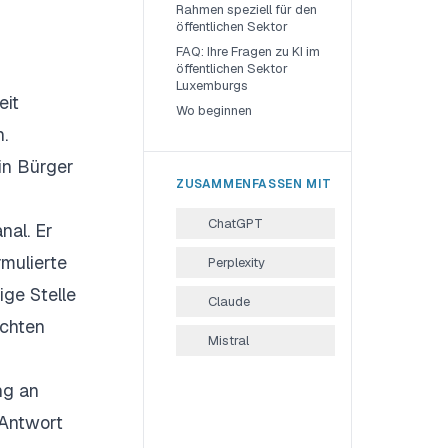
Rahmen speziell für den
öffentlichen Sektor
FAQ: Ihre Fragen zu KI im
öffentlichen Sektor
Luxemburgs
eit
Wo beginnen
.
in Bürger
ZUSAMMENFASSEN MIT
ChatGPT
nal. Er
rmulierte
Perplexity
ige Stelle
Claude
uchten
Mistral
ng an
 Antwort