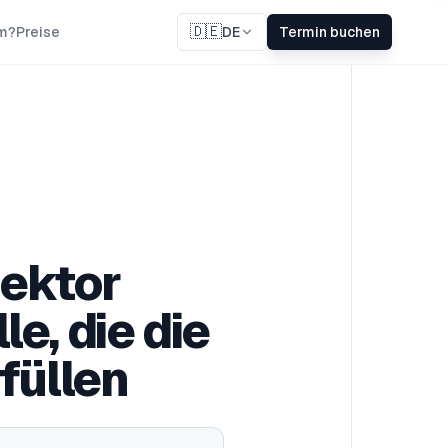
🇩🇪
m?
Preise
DE
Termin buchen
Sektor
e, die die
füllen