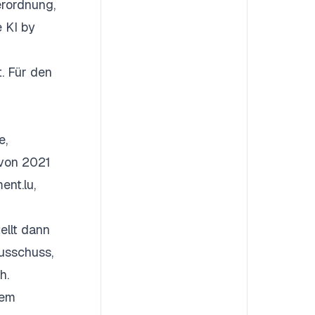
erordnung,
e KI by
t
. Für den
e,
 von 2021
ent.lu,
ellt dann
Ausschuss,
h.
nem