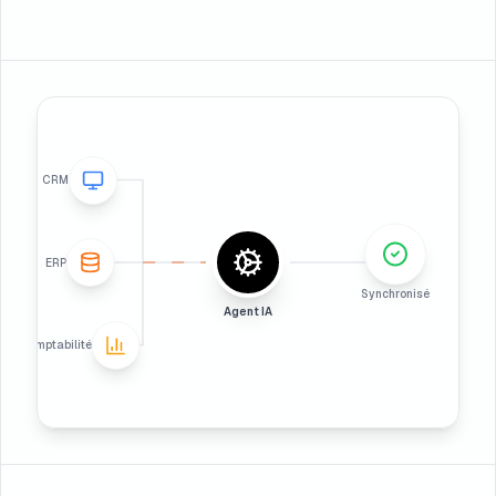
CRM
ERP
Synchronisé
Agent IA
Comptabilité