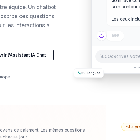
Les deux inclu
re équipe. Un chatbot
absorbe ces questions
Je suis
ur les interactions à
rir l'Assistant IA Chat
Pow
119+ langues
urope
Le pr
, moyens de paiement. Les mêmes questions
re chaque jour.