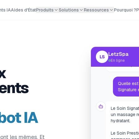
ts IA
Aides d'État
Produits
Solutions
Ressources
Pourquoi ?
P
Bonjour ! Je s
Comment puis-
LetzSpa
LS
En ligne
Quelle est 
x
Signature 
ients
Le Soin Signa
un massage re
hydratant.
bot IA
Le Soin Prest
gommage corp
soin contour 
ont les mêmes. Et