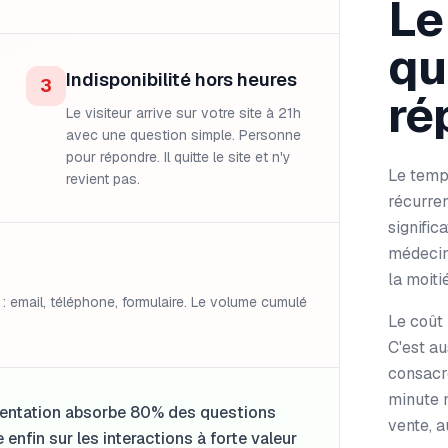
Le
qu
Indisponibilité hors heures
3
ré
Le visiteur arrive sur votre site à 21h
avec une question simple. Personne
pour répondre. Il quitte le site et n'y
Le temp
revient pas.
récurren
signific
médecin
la moiti
: email, téléphone, formulaire. Le volume cumulé
Le coût
C'est au
consacré
minute n
mentation absorbe 80% des questions
vente, a
 enfin sur les interactions à forte valeur