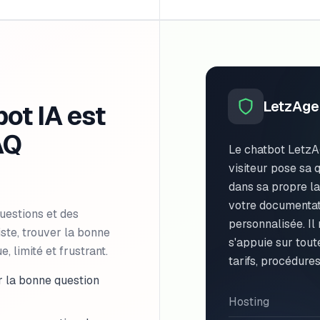
LetzAge
ot IA est
AQ
Le chatbot LetzA
visiteur pose sa 
dans sa propre la
votre documentat
uestions et des
personnalisée. Il 
iste, trouver la bonne
s'appuie sur tout
e, limité et frustrant.
tarifs, procédures
er la bonne question
Hosting