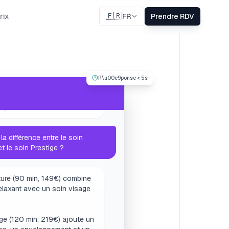
🇫🇷
rix
FR
Prendre RDV
uis l'assistant de LetzSpa.
je vous aider ?
R\u00e9ponse < 5s
la différence entre le soin
et le soin Prestige ?
ture (90 min, 149€) combine
laxant avec un soin visage
ige (120 min, 219€) ajoute un
s, un enveloppement et un
des yeux.