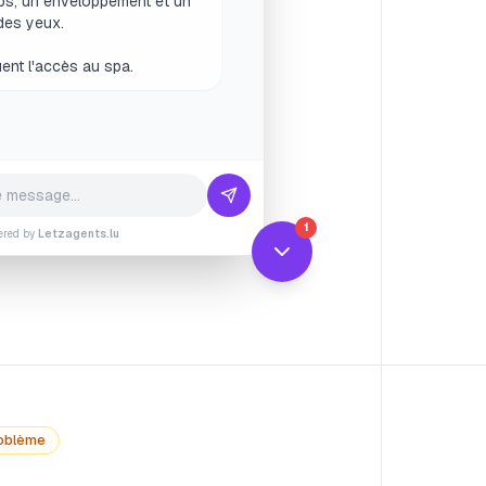
ent l'accès au spa.
 enceinte, puis-je faire un soin ?
1
ered by
Letzagents.lu
oblème