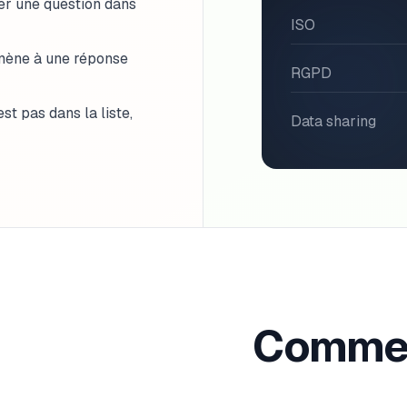
er une question dans
ISO
 mène à une réponse
RGPD
est pas dans la liste,
Data sharing
Commen