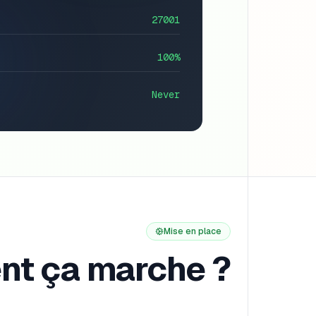
27001
100%
Never
Mise en place
t ça marche ?