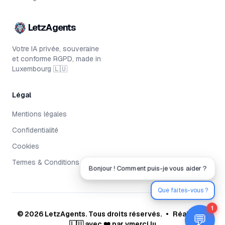
LetzAgents
Votre IA privée, souveraine
et conforme RGPD, made in
Luxembourg 🇱🇺
Légal
Mentions légales
Confidentialité
Cookies
Termes & Conditions
Bonjour ! Comment puis-je vous aider ?
Que faites-vous ?
1
©
2026
LetzAgents.
Tous droits réservés.
•
Réalisé au
💬
🇱🇺 avec ❤️ par
vmerci.lu