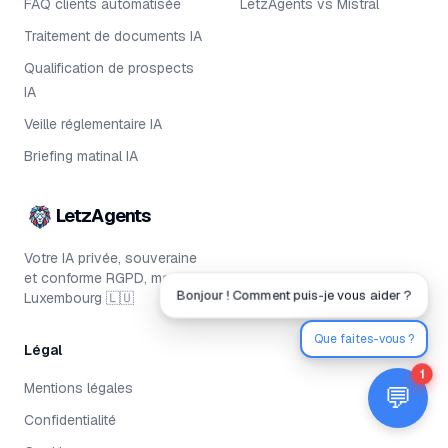
FAQ clients automatisée
LetzAgents vs Mistral
Traitement de documents IA
Qualification de prospects
IA
Veille réglementaire IA
Briefing matinal IA
LetzAgents
Votre IA privée, souveraine
et conforme RGPD, made in
Bonjour ! Comment puis-je vous aider ?
Luxembourg 🇱🇺
Que faites-vous ?
Légal
1
Mentions légales
💬
Confidentialité