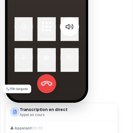
mute
keypad
speaker
add call
FaceTime
contacts
119+ langues
Transcription en direct
Appel en cours
👤 Appelant
00:03