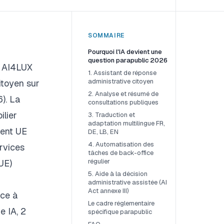
SOMMAIRE
Pourquoi l'IA devient une
question parapublic 2026
? AI4LUX
1. Assistant de réponse
administrative citoyen
itoyen sur
2. Analyse et résumé de
). La
consultations publiques
lier
3. Traduction et
adaptation multilingue FR,
ment UE
DE, LB, EN
4. Automatisation des
ervices
tâches de back-office
régulier
UE)
5. Aide à la décision
administrative assistée (AI
Act annexe III)
nce à
Le cadre réglementaire
e IA, 2
spécifique parapublic