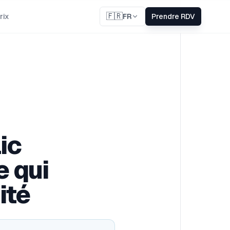
🇫🇷
rix
FR
Prendre RDV
ic
e qui
ité