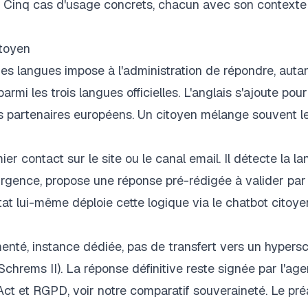
 Cinq cas d'usage concrets, chacun avec son contexte
itoyen
des langues impose à l'administration de répondre, auta
mi les trois langues officielles. L'anglais s'ajoute pour
 partenaires européens. Un citoyen mélange souvent l
er contact sur le site ou le canal email. Il détecte la la
rgence, propose une réponse pré-rédigée à valider par 
État lui-même déploie cette logique via le chatbot cito
té, instance dédiée, pas de transfert vers un hypersc
chrems II). La réponse définitive reste signée par l'age
ud Act et RGPD, voir notre comparatif souveraineté. Le pré