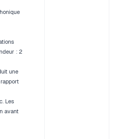
phonique
ations
andeur : 2
duit une
 rapport
c. Les
in avant