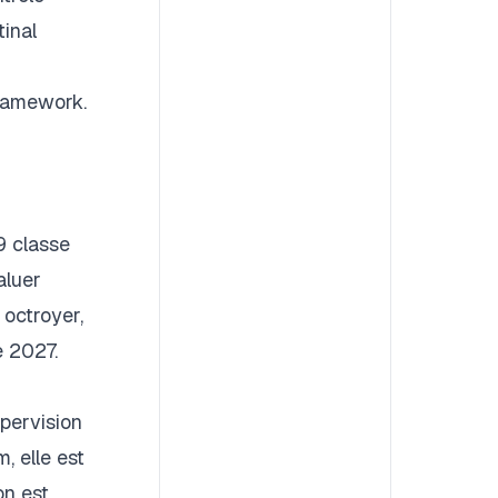
inal
Framework.
9 classe
aluer
 octroyer,
e 2027.
upervision
, elle est
on est