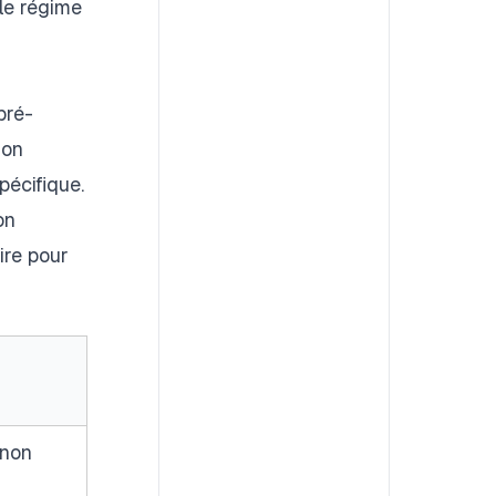
 le régime
pré-
ion
pécifique.
on
ire pour
 non