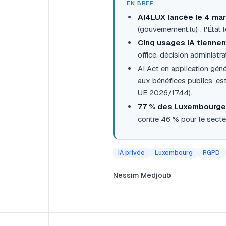
EN BREF
AI4LUX lancée le 4 ma
(gouvernement.lu) : l'État 
Cinq usages IA tiennen
office, décision administra
AI Act en application génér
aux bénéfices publics, e
UE 2026/1744).
77 % des Luxembourgeoi
contre 46 % pour le secte
IA privée
Luxembourg
RGPD
Nessim Medjoub