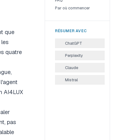
FAQ
Par où commencer
nt que
RÉSUMER AVEC
 les
ChatGPT
es quatre
Perplexity
Claude
ngue,
Mistral
l'agent
yen AI4LUX
aler
nt, pas
alable