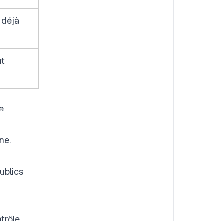
 déjà
nt
e
ne.
ublics
trôle