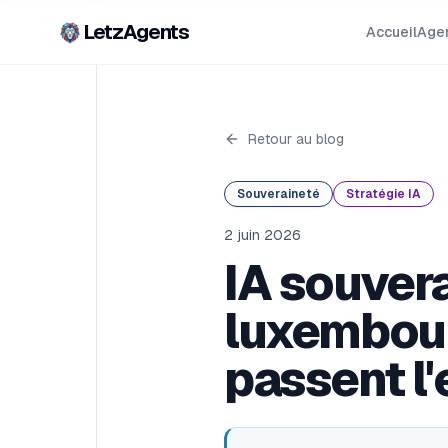
LetzAgents
Accueil
Agen
Retour au blog
Souveraineté
Stratégie IA
2 juin 2026
IA souvera
luxembour
passent l