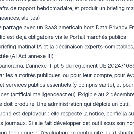
ts de rapport hebdomadaire, et produit un briefing mat
héances, alertes).
 de partage avec un SaaS américain hors Data Privacy 
c est déjà obligatoire via le Portail marchés publics
briefing matinal IA
et la
déclinaison experts-comptables
.
tée (AI Act annexe III)
 panorama. L'annexe III pt 5 du règlement UE 2024/168
ar les autorités publiques, ou pour leur compte, pour év
 et services publics essentiels (y compris santé), et pour
es (artificialintelligenceact.eu). Exigible au 2 décembr
e doit produire. Une administration qui déploie un outil
arché est déployeur : elle respecte la notice, confie la s
journaux. Si elle fait développer cet outil sous son nom
on technique et l'évaluation de conformité. La distincti