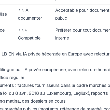
⭐⭐ À
Acceptable pour document
lisé
documenter
public
nce
⭐⭐⭐
Préférer pour tout docume
Compatible
interne
E LB EN via IA privée hébergée en Europe avec relectur
tilingue par IA privée européenne, avec relecture humai
fice régulier
urrents : factures fournisseurs dans le cadre marchés p
 loi du 8 avril 2018 au Luxembourg, Legilux), rapports
ing matinal des dossiers en cours.
ures marchés publics (montants, référence de marché, con