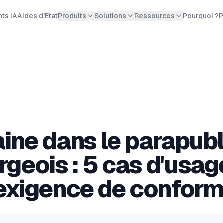
ts IA
Aides d'État
Produits
Solutions
Ressources
Pourquoi ?
P
ine dans le parapubl
geois : 5 cas d'usag
'exigence de conform